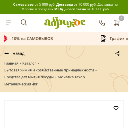
Самовывоз
от 5 000 руб.
Доставка
от 10 000 руб.
Доставка по
Москве в пределах
МКАД - бесплатно
от 10 000 руб.
0
График приёма заказов
Бес
назад
Главная
-
Каталог
-
Бытовая химия и хозяйственные принадлежности
-
Средства для мытья посуды
-
Мочалка Техор
металлическая 40г