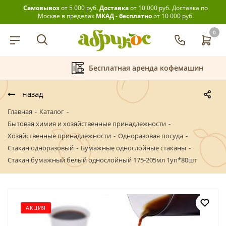
Самовывоз
от 5 000 руб.
Доставка
от 10 000 руб.
Доставка по
Москве в пределах
МКАД - бесплатно
от 10 000 руб.
0
-10% на САМОВЫВОЗ
График
назад
Главная
-
Каталог
-
Бытовая химия и хозяйственные принадлежности
-
Хозяйственные принадлежности
-
Одноразовая посуда
-
Стакан одноразовый
-
Бумажные однослойные стаканы
-
Стакан бумажный белый однослойный 175-205мл 1уп*80шт
АКЦИЯ