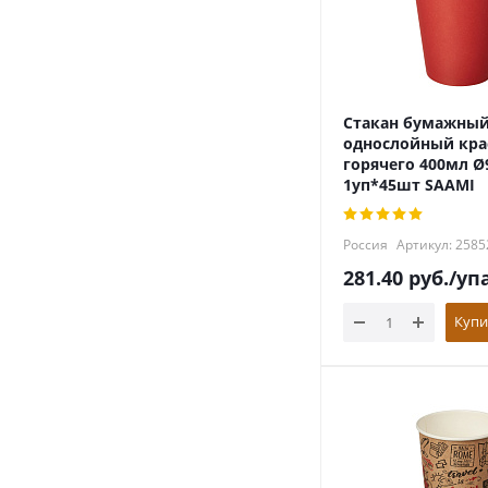
Стакан бумажны
однослойный кра
горячего 400мл 
1уп*45шт SAAMI
Россия
Артикул: 2585
281.40
руб.
/уп
Купи