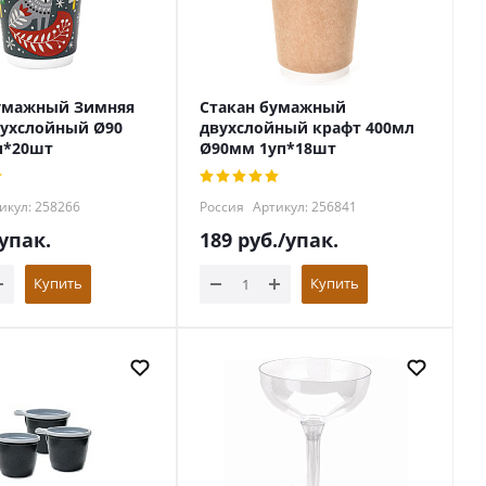
умажный Зимняя
Стакан бумажный
вухслойный Ø90
двухслойный крафт 400мл
п*20шт
Ø90мм 1уп*18шт
икул: 258266
Россия
Артикул: 256841
/упак.
189
руб.
/упак.
Купить
Купить