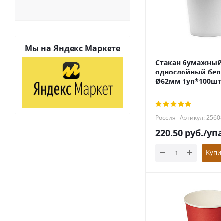
Мы на
Яндекс Маркете
Стакан бумажны
однослойный бел
Ø62мм 1уп*100ш
Россия
Артикул: 2560
220.50
руб.
/уп
Купи