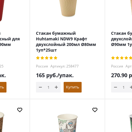
й
Стакан бумажный
Стакан 
сный для
Huhtamaki NDW9 Крафт
двухслой
Ø90мм
двухслойный 200мл Ø80мм
Ø90мм 1
1уп*25шт
25
Россия
Артикул: 258477
Россия
Арт
ак.
165
руб.
/упак.
270.90
р
ть
Купить