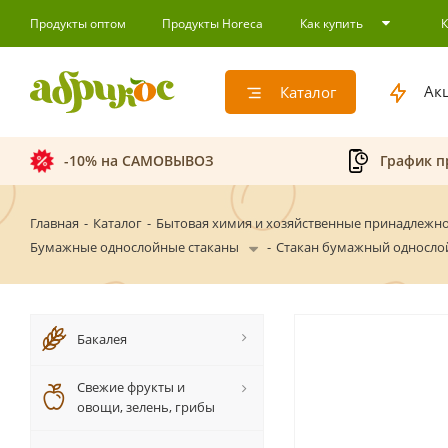
Продукты оптом
Продукты Horeca
Как купить
Ак
Каталог
-10% на САМОВЫВОЗ
График п
Главная
-
Каталог
-
Бытовая химия и хозяйственные принадлежн
Бумажные однослойные стаканы
-
Стакан бумажный односло
Бакалея
Свежие фрукты и
овощи, зелень, грибы