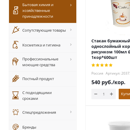
Бытовая химия и
хозяйственные
принадлежности
Сопутствующие товары
Стакан бумажны
Косметика и гигиена
однослойный кор
рисунком 100мл 
1кор*600шт
Профессиональные
моющие средства
Россия
Артикул: 2037
Постный продукт
540
руб.
/кор.
С подходящими
Купи
сроками
Спецпредложения
Бренды