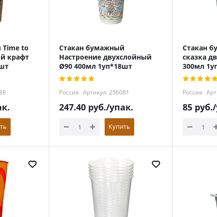
 Time to
Стакан бумажный
Стакан б
ый крафт
Настроение двухслойный
сказка д
8шт
Ø90 400мл 1уп*18шт
300мл 1у
88
Россия
Артикул: 256081
Россия
Арт
ак.
247.40
руб.
/упак.
85
руб.
ть
Купить