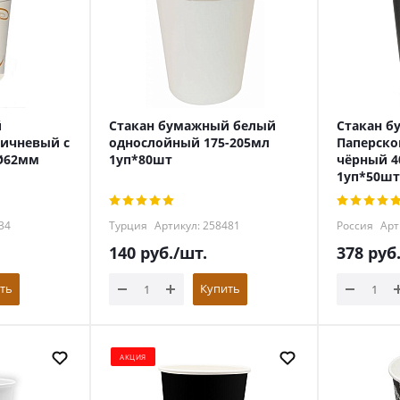
й
Стакан бумажный белый
Стакан 
ичневый с
однослойный 175-205мл
Паперско
Ø62мм
1уп*80шт
чёрный 
1уп*50шт
34
Турция
Артикул: 258481
Россия
Арт
140
руб.
/шт.
378
руб
ть
Купить
АКЦИЯ