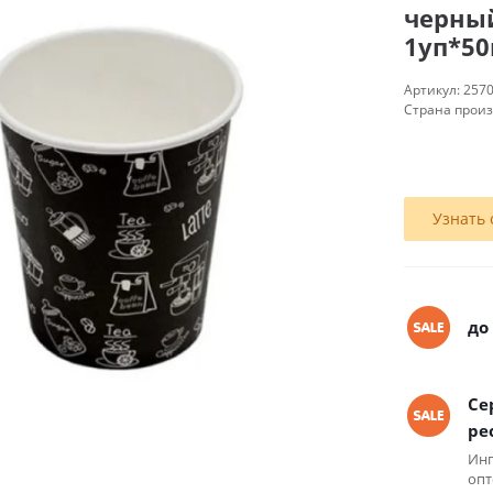
черный
1уп*5
Артикул:
257
Страна прои
Узнать 
до
Се
ре
Инг
опт