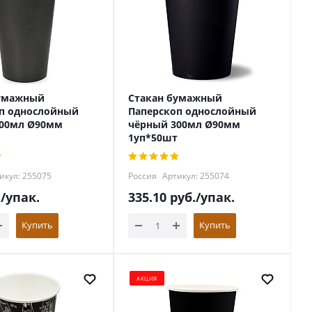
бумажный
Стакан бумажный
п однослойный
Паперскоп однослойный
400мл Ø90мм
чёрный 300мл Ø90мм
1уп*50шт
икул: 255075
Россия
Артикул: 255074
.
/упак.
335.10
руб.
/упак.
Купить
Купить
АКЦИЯ