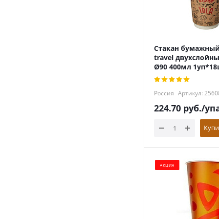
Стакан бумажный
travel двухслойн
Ø90 400мл 1уп*1
Россия
Артикул: 2560
224.70
руб.
/уп
Купи
АКЦИЯ