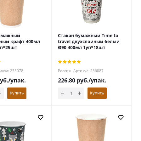
бумажный
Стакан бумажный Time to
ный крафт 400мл
travel двухслойный белый
уп*25шт
Ø90 400мл 1уп*18шт
икул: 255078
Россия
Артикул: 256087
уб.
/упак.
226.80
руб.
/упак.
Купить
Купить