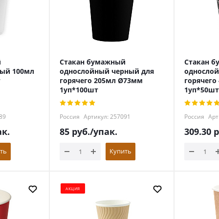
й
Стакан бумажный
Стакан 
ый 100мл
однослойный черный для
однослой
т
горячего 205мл Ø73мм
горячего
1уп*100шт
1уп*50шт
89
Россия
Артикул: 257091
Россия
Арт
ак.
85
руб.
/упак.
309.30
р
ть
Купить
АКЦИЯ