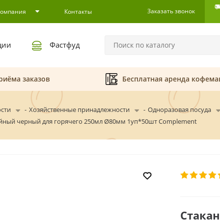
Заказать звонок
Компания
Контакты
ции
Фастфуд
риёма заказов
Бесплатная аренда кофем
ости
-
Хозяйственные принадлежности
-
Одноразовая посуда
йный черный для горячего 250мл Ø80мм 1уп*50шт Complement
Стака