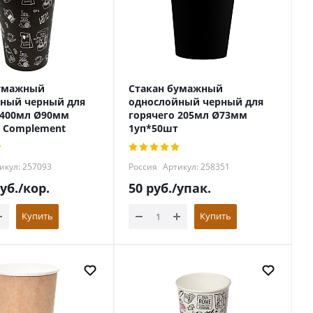
бумажный
Стакан бумажный
ный черный для
однослойный черный для
 400мл Ø90мм
горячего 205мл Ø73мм
 Complement
1уп*50шт
икул: 257093
Россия
Артикул: 258351
уб.
/кор.
50
руб.
/упак.
Купить
Купить