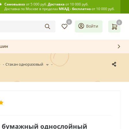
Самовывоз
от 5 000 руб.
Доставка
от 10 000 руб.
Доставка по Москве в пределах
МКАД - бесплатно
от 10 000 руб.
0
0
Войти
ашин
-
Стакан одноразовый
-
н бумажный однослойный