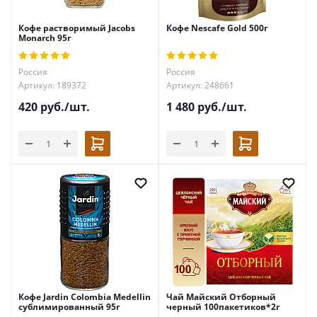
Кофе растворимый Jacobs
Кофе Nescafe Gold 500г
Monarch 95г
Россия
Россия
Артикул: 189372
Артикул: 248661
420
руб.
/шт.
1 480
руб.
/шт.
Кофе Jardin Colombia Medellin
Чай Майский Отборный
сублимированный 95г
черный 100пакетиков*2г