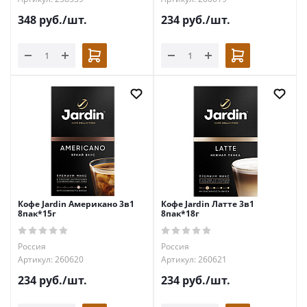
348
руб.
/шт.
234
руб.
/шт.
Кофе Jardin Американо 3в1
Кофе Jardin Латте 3в1
8пак*15г
8пак*18г
Россия
Россия
Артикул: 260620
Артикул: 260621
234
руб.
/шт.
234
руб.
/шт.