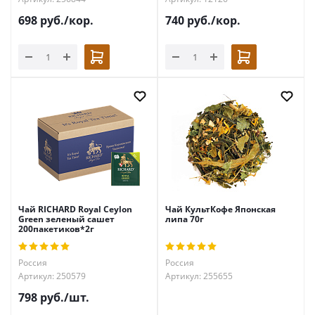
698
руб.
/кор.
740
руб.
/кор.
Чай RICHARD Royal Ceylon
Чай КультКофе Японская
Green зеленый сашет
липа 70г
200пакетиков*2г
Россия
Россия
Артикул: 250579
Артикул: 255655
798
руб.
/шт.