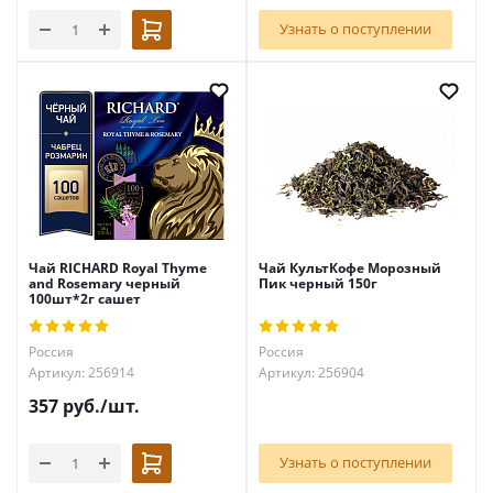
Узнать о поступлении
Чай RICHARD Royal Thyme
Чай КультКофе Морозный
and Rosemary черный
Пик черный 150г
100шт*2г сашет
Россия
Россия
Артикул: 256914
Артикул: 256904
357
руб.
/шт.
Узнать о поступлении