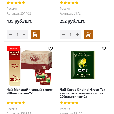
Россия
Россия
Артикул: 251402
Артикул: 6972
435
руб.
/шт.
252
руб.
/шт.
АКЦИЯ
Чай Майский черный сашет
Чай Curtis Original Green Tea
200пакетиков*2г
китайский зеленый сашет
200пакетиков*2г
Россия
Россия
Артикул: 256844
Артикул: 12126