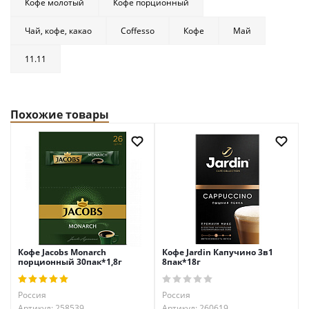
Кофе молотый
Кофе порционный
Чай, кофе, какао
Coffesso
Кофе
Май
11.11
Похожие товары
Кофе Jacobs Monarch
Кофе Jardin Капучино 3в1
порционный 30пак*1,8г
8пак*18г
Россия
Россия
Артикул: 258539
Артикул: 260619