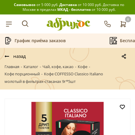
Самовывоз
от 5 000 руб.
Доставка
от 10 000 руб.
Доставка по
Москве в пределах
МКАД - бесплатно
от 10 000 руб.
0
Бесплатная аренда кофемашин
назад
Главная
-
Каталог
-
Чай, кофе, какао
-
Кофе
-
Кофе порционный
-
Кофе COFFESSO Classico Italiano
молотый в фильтрах-стаканах 9г*5шт