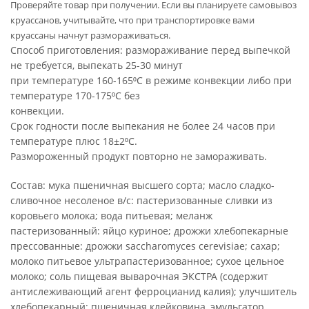
Проверяйте товар при получении. Если вы планируете самовывоз
круассанов, учитывайте, что при транспортировке вами
круассаны начнут размораживаться.
Способ приготовления: размораживание перед выпечкой
не требуется, выпекать 25-30 минут
при температуре 160-165⁰С в режиме конвекции либо при
температуре 170-175⁰С без
конвекции.
Срок годности после выпекания не более 24 часов при
температуре плюс 18±2⁰С.
Размороженный продукт повторно не замораживать.
Состав: мука пшеничная высшего сорта; масло сладко-
сливочное несоленое в/с: пастеризованные сливки из
коровьего молока; вода питьевая; меланж
пастеризованный: яйцо куриное; дрожжи хлебопекарные
прессованные: дрожжи saccharomyces cerevisiae; сахар;
молоко питьевое ультрапастеризованное; сухое цельное
молоко; соль пищевая выварочная ЭКСТРА (содержит
антислеживающий агент ферроцианид калия); улучшитель
хлебопекарный: пшеничная клейковина, эмульгатор