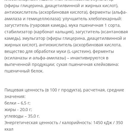
(эфиры глицерина, диацетилвинной и жирных кислот),
антиокислитель (аскорбиновая кислота), ферменты (альфа-
амилаза и гемицеллюлаза); улучшитель хлебопекарный:
загуститель (гуаровая камедь), мука пшеничная 1 сорта,
стабилизатор (карбонат кальция), загуститель (ксантановая
камедь), эмульгатор (эфиры глицерина, диацетилвинной и
жирных кислот), антиокислитель (аскорбиновая кислота,
вещество для обработки муки (L-цистеин), ферменты
(ксиланазы и альфа-амилазы) – инактивируются в
выпеченной продукции; сухая пшеничная клейковина:
пшеничный белок.
Пищевая ценность (в 100 г продукта), расчетная, средние
значения:
белки – 6,5 г;
жиры - 20,0 г;
углеводы – 35,0 г.
Энергетическая ценность / калорийность: 1450 кДж / 350
ккал