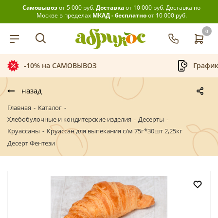
Самовывоз
от 5 000 руб.
Доставка
от 10 000 руб.
Доставка по
Москве в пределах
МКАД - бесплатно
от 10 000 руб.
0
-10% на САМОВЫВОЗ
График
назад
Главная
-
Каталог
-
Хлебобулочные и кондитерские изделия
-
Десерты
-
Круассаны
-
Круассан для выпекания с/м 75г*30шт 2,25кг
Десерт Фентези