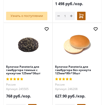
1 498
руб.
/кор.
Узнать о поступлении
Булочки Paneteria для
Булочки Paneteria для
гамбургера темные с
гамбургера без кунжута
кунжутом 125мм*36шт
125мм*80г*36шт
Россия
Россия
Артикул: 245505
Артикул: 246208
768
руб.
/кор.
627.90
руб.
/кор.