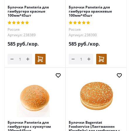
Булочки Paneteria для
Булочки Paneteria для
гамбургера красные
гамбургера оранжевые
100мм*45шт
100мм*45шт
Россия
Россия
Артикул: 238389
Артикул: 238390
585
руб.
/кор.
585
руб.
/кор.
Булочки Paneteria для
Булочки Bagerstat
гамбургера с кунжутом
Foodservice (Лантманнен
100мм*45шт
Юнибейк) для гамбургера с