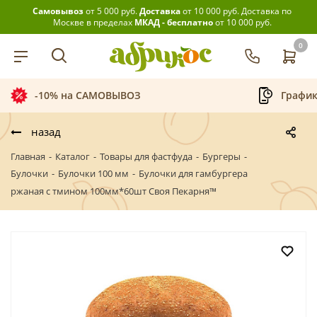
Самовывоз
от 5 000 руб.
Доставка
от 10 000 руб.
Доставка по
Москве в пределах
МКАД - бесплатно
от 10 000 руб.
0
График приёма заказов
Беспла
назад
Главная
-
Каталог
-
Товары для фастфуда
-
Бургеры
-
Булочки
-
Булочки 100 мм
-
Булочки для гамбургера
ржаная с тмином 100мм*60шт Своя Пекарня™