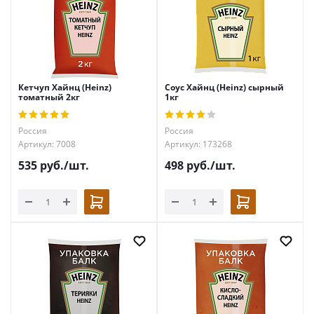
Кетчуп Хайнц (Heinz)
Соус Хайнц (Heinz) сырный
томатный 2кг
1кг
Россия
Россия
Артикул: 7008
Артикул: 173268
535
руб.
/шт.
498
руб.
/шт.