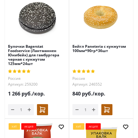
Булочки Bagerstat
Бейгл Paneteria с кунжутом
Foodservice (Лантманнен
100мм*90гр*36шт
Юнибейк) для гамбургера
черная с кунжутом
125мм*24шт
Россия
Россия
Артикул: 259200
Артикул: 246552
1 266
руб.
/кор.
840
руб.
/кор.
ХИТ
АКЦИЯ
ХИТ
АКЦИЯ