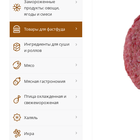
Замороженные
продукты: овощи,
ягоды и смеси
Товары для фастфуда
Ингредиенты для суши
и роллов
Мясо
Мясная гастрономия
Птица охлажденная и
свежемороженая
Халяль
Икра