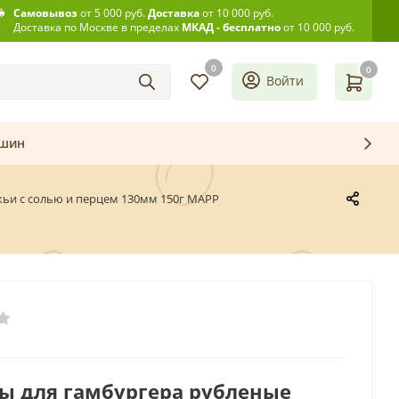
Самовывоз
от 5 000 руб.
Доставка
от 10 000 руб.
Доставка по Москве в пределах
МКАД - бесплатно
от 10 000 руб.
0
0
Войти
ашин
жьи с солью и перцем 130мм 150г МАРР
ы для гамбургера рубленые