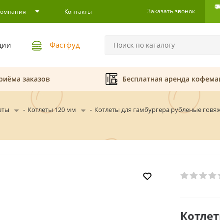
Заказать звонок
Компания
Контакты
ции
Фастфуд
риёма заказов
Бесплатная аренда кофем
еты
-
Котлеты 120 мм
-
Котлеты для гамбургера рубленые говя
Котлет