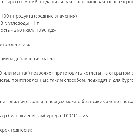
ир-сырец говяжий, вода питьевая, соль пищевая, перец чер
100 г продукта (средние значения):
3 г, углеводы - 1 г;
ость - 260 ккал/ 1090 кДж.
иготовлению:
ации и добавления масла.
 или мангал) позволяет приготовить котлеты на открытом о
еты, приготовленные таким способом, подходят и для бург
ты Говяжьи с солью и перцем можно без всяких хлопот пожар
ер булочки для гамбургера: 100/114 мм.
срок годности: