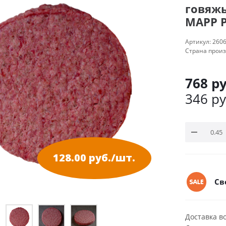
говяжь
МАРР 
Артикул:
260
Страна прои
768
ру
346
ру
128.00 руб./шт.
Св
Доставка в