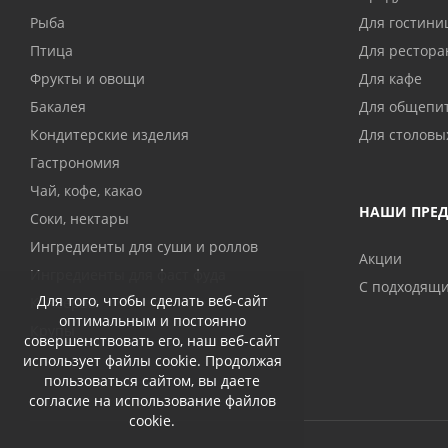
Рыба
Для гостини
Птица
Для рестора
Фрукты и овощи
Для кафе
Бакалея
Для общепи
Кондитерские изделия
Для столовы
Гастрономия
Чай, кофе, какао
НАШИ ПРЕ
Соки, нектары
Ингредиенты для суши и роллов
Акции
Ингредиенты для фаст фуда
С подходящ
Для того, чтобы сделать веб-сайт
Консервы
оптимальным и постоянно
Крупы
совершенствовать его, наш веб-сайт
использует файлы cookie. Продолжая
пользоваться сайтом, вы даете
согласие на использование файлов
cookie.