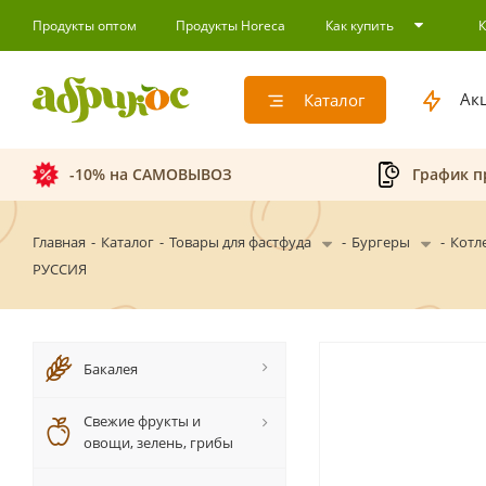
Продукты оптом
Продукты Horeca
Как купить
Ак
Каталог
-10% на САМОВЫВОЗ
График п
Главная
-
Каталог
-
Товары для фастфуда
-
Бургеры
-
Котл
РУССИЯ
Бакалея
Свежие фрукты и
овощи, зелень, грибы