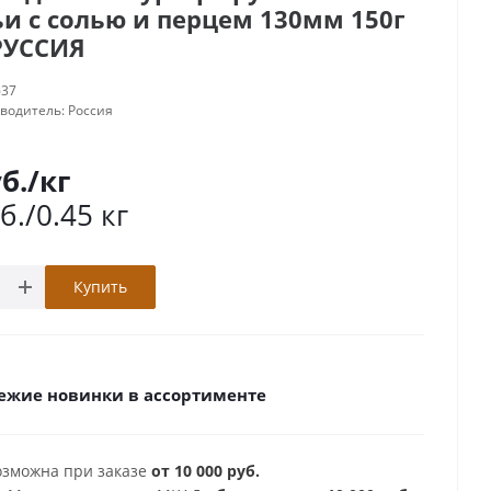
и с солью и перцем 130мм 150г
РУССИЯ
637
зводитель:
Россия
б.
/кг
б.
/0.45 кг
Купить
ежие новинки в ассортименте
озможна при заказе
от 10 000 руб.