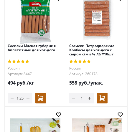
Сосиски Мясная губерния
Сосиски Петродворские
Аппетитные для хот-дога
Колбасы для хот-дога с
сыром с/м в/у 72г*10шт
Россия
Россия
Артикул: 8447
Артикул: 260178
494
руб.
/кг
558
руб.
/упак.