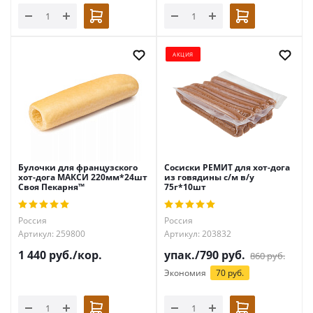
АКЦИЯ
Булочки для французского
Сосиски РЕМИТ для хот-дога
хот-дога МАКСИ 220мм*24шт
из говядины с/м в/у
Своя Пекарня™
75г*10шт
Россия
Россия
Артикул: 259800
Артикул: 203832
1 440
руб.
/кор.
упак./
790
руб.
860
руб.
Экономия
70 руб.