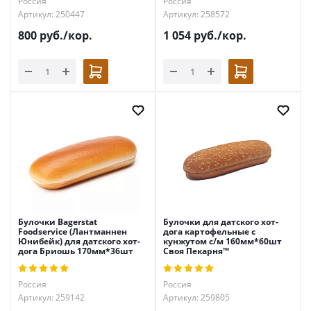
Россия
Россия
Артикул: 250447
Артикул: 258572
800
руб.
/кор.
1 054
руб.
/кор.
Булочки Bagerstat
Булочки для датского хот-
Foodservice (Лантманнен
дога картофельные с
Юнибейк) для датского хот-
кунжутом с/м 160мм*60шт
дога Бриошь 170мм*36шт
Своя Пекарня™
Россия
Россия
Артикул: 259142
Артикул: 259805