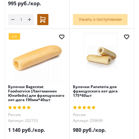
995
руб.
/кор.
Узнать о поступлении
ХИТ
Булочки Bagerstat
Булочки Paneteria для
Foodservice (Лантманнен
французского хот-дога
Юнибейк) для французского
175*60шт
хот-дога 190мм*40шт
Россия
Россия
Артикул: 202153
Артикул: 259699
1 140
руб.
/кор.
980
руб.
/кор.