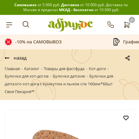
Самовывоз
от 5 000 руб.
Доставка
от 10 000 руб.
Доставка по
Москве в пределах
МКАД - бесплатно
от 10 000 руб.
0
График приёма заказов
Беспла
назад
Главная
-
Каталог
-
Товары для фастфуда
-
Хот-доги
-
Булочки для хот-догов
-
Булочки датские
-
Булочки для
датского хот-дога с кунжутом и льном с/м 160мм*60шт
Своя Пекарня™