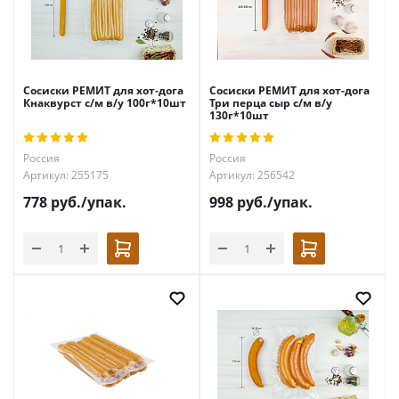
Сосиски РЕМИТ для хот-дога
Сосиски РЕМИТ для хот-дога
Кнаквурст с/м в/у 100г*10шт
Три перца сыр с/м в/у
130г*10шт
Россия
Россия
Артикул: 255175
Артикул: 256542
778
руб.
/упак.
998
руб.
/упак.