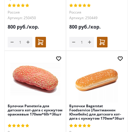
Россия
Россия
Артикул: 250450
Артикул: 250449
800
руб.
/кор.
800
руб.
/кор.
Булочки Paneteria для
Булочки Bagerstat
датского хот-дога с кунжутом
Foodservice (Лантманнен
оранжевые 170мм*60г*36шт
Юнибейк) для датского хот-
дога с кунжутом 170мм*36шт