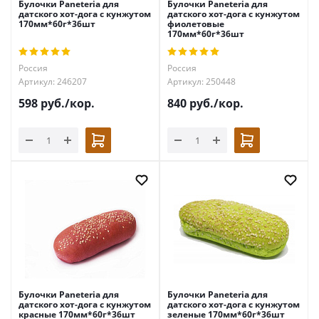
Булочки Paneteria для
Булочки Paneteria для
датского хот-дога с кунжутом
датского хот-дога с кунжутом
170мм*60г*36шт
фиолетовые
170мм*60г*36шт
Россия
Россия
Артикул: 246207
Артикул: 250448
598
руб.
/кор.
840
руб.
/кор.
Булочки Paneteria для
Булочки Paneteria для
датского хот-дога с кунжутом
датского хот-дога с кунжутом
красные 170мм*60г*36шт
зеленые 170мм*60г*36шт