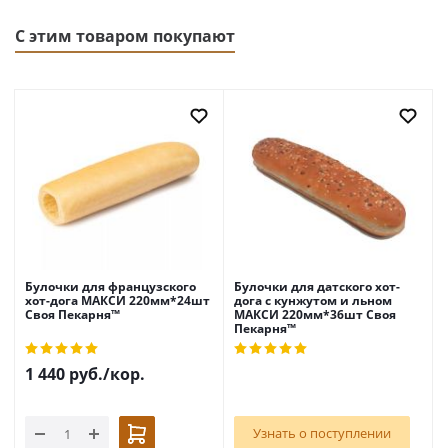
С этим товаром покупают
Булочки для французского
Булочки для датского хот-
хот-дога МАКСИ 220мм*24шт
дога с кунжутом и льном
Своя Пекарня™
МАКСИ 220мм*36шт Своя
Пекарня™
1 440
руб.
/кор.
Узнать о поступлении