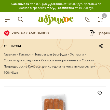
Самовывоз
от 5 000 руб.
Доставка
от 10 000 руб.
Доставка по
Москве в пределах
МКАД - бесплатно
от 10 000 руб.
0
-10% на САМОВЫВОЗ
График
назад
Главная
-
Каталог
-
Товары для фастфуда
-
Хот-доги
-
Сосиски для хот-догов
-
Сосиски замороженные
-
Сосиски
Петродворские Колбасы для хот-дога из мяса птицы с/м в/у
100г*8шт