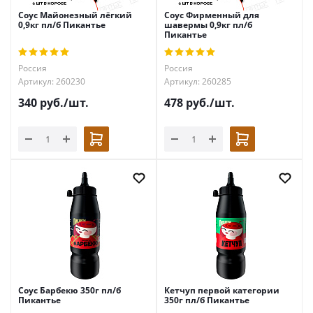
Соус Майонезный лёгкий
Соус Фирменный для
0,9кг пл/б Пикантье
шавермы 0,9кг пл/б
Пикантье
Россия
Россия
Артикул: 260230
Артикул: 260285
340
руб.
/шт.
478
руб.
/шт.
Соус Барбекю 350г пл/б
Кетчуп первой категории
Пикантье
350г пл/б Пикантье