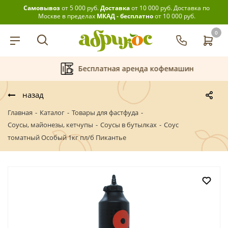
Самовывоз
от 5 000 руб.
Доставка
от 10 000 руб.
Доставка по
Москве в пределах
МКАД - бесплатно
от 10 000 руб.
0
10% на САМОВЫВОЗ
График приёма 
назад
Главная
-
Каталог
-
Товары для фастфуда
-
Соусы, майонезы, кетчупы
-
Соусы в бутылках
-
Соус
томатный Особый 1кг пл/б Пикантье