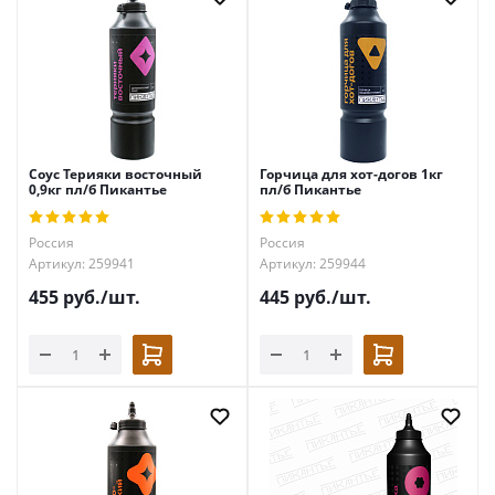
Соус Терияки восточный
Горчица для хот-догов 1кг
0,9кг пл/б Пикантье
пл/б Пикантье
Россия
Россия
Артикул: 259941
Артикул: 259944
455
руб.
/шт.
445
руб.
/шт.