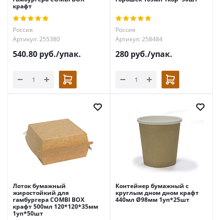
крафт
Россия
Россия
Артикул: 255380
Артикул: 258484
540.80
руб.
/упак.
280
руб.
/упак.
Лоток бумажный
Контейнер бумажный с
жиростойкий для
круглым дном дном крафт
гамбургера COMBI BOX
440мл Ø98мм 1уп*25шт
крафт 500мл 120*120*35мм
1уп*50шт