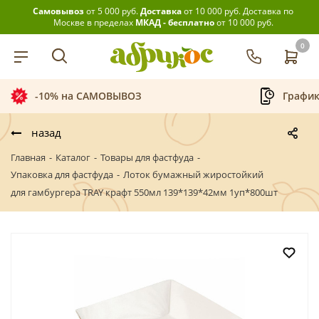
Самовывоз
от 5 000 руб.
Доставка
от 10 000 руб.
Доставка по
Москве в пределах
МКАД - бесплатно
от 10 000 руб.
0
График приёма заказов
Беспл
назад
Главная
-
Каталог
-
Товары для фастфуда
-
Упаковка для фастфуда
-
Лоток бумажный жиростойкий
для гамбургера TRAY крафт 550мл 139*139*42мм 1уп*800шт