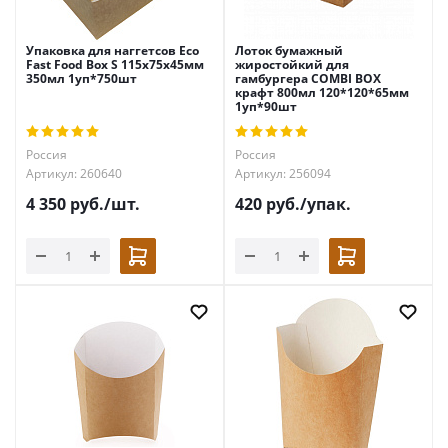
Упаковка для наггетсов Eco
Лоток бумажный
Fast Food Box S 115x75x45мм
жиростойкий для
350мл 1уп*750шт
гамбургера COMBI BOX
крафт 800мл 120*120*65мм
1уп*90шт
Россия
Россия
Артикул: 260640
Артикул: 256094
4 350
руб.
/шт.
420
руб.
/упак.