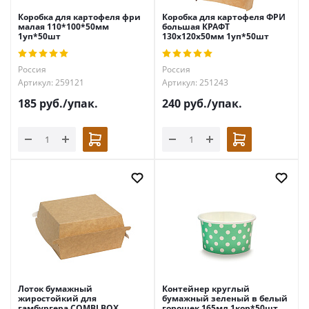
Коробка для картофеля фри
Коробка для картофеля ФРИ
малая 110*100*50мм
большая КРАФТ
1уп*50шт
130х120х50мм 1уп*50шт
Россия
Россия
Артикул: 259121
Артикул: 251243
185
руб.
/упак.
240
руб.
/упак.
Лоток бумажный
Контейнер круглый
жиростойкий для
бумажный зеленый в белый
гамбургера COMBI BOX
горошек 165мл 1кор*50шт