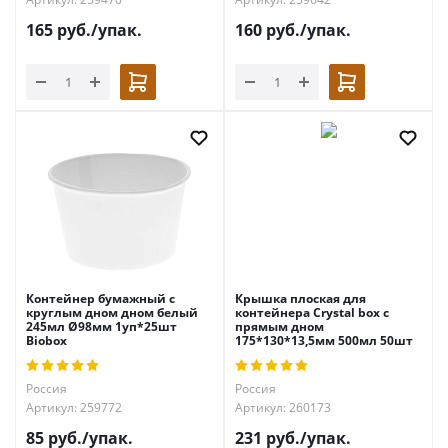
165
руб.
/упак.
160
руб.
/упак.
Контейнер бумажный с
Крышка плоская для
круглым дном дном белый
контейнера Crystal box с
245мл Ø98мм 1уп*25шт
прямым дном
Biobox
175*130*13,5мм 500мл 50шт
Россия
Россия
Артикул: 259772
Артикул: 260173
85
руб.
/упак.
231
руб.
/упак.