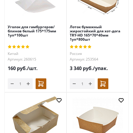
Уголок для гамбургеров/
Лоток бумажный
блинов белый 175*175мм
жиростойкий для хот-дога
1уп*100шт
TRY-HD 165*70*40мм
1уп*800шт
Китай
Россия
Артикул: 260615
Артикул: 253564
160
руб.
/шт.
3 340
руб.
/упак.