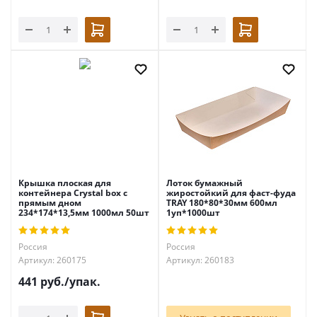
Крышка плоская для
Лоток бумажный
контейнера Crystal box с
жиростойкий для фаст-фуда
прямым дном
TRAY 180*80*30мм 600мл
234*174*13,5мм 1000мл 50шт
1уп*1000шт
Россия
Россия
Артикул: 260175
Артикул: 260183
441
руб.
/упак.