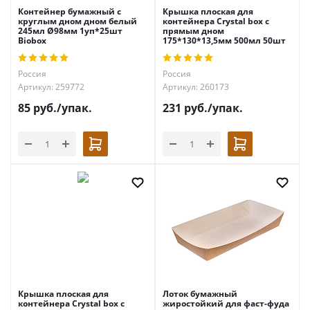
Контейнер бумажный с
Крышка плоская для
круглым дном дном белый
контейнера Crystal box с
245мл Ø98мм 1уп*25шт
прямым дном
Biobox
175*130*13,5мм 500мл 50шт
Россия
Россия
Артикул: 259772
Артикул: 260173
85
руб.
/упак.
231
руб.
/упак.
Крышка плоская для
Лоток бумажный
контейнера Crystal box с
жиростойкий для фаст-фуда