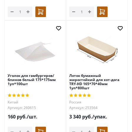
Уголок для гамбургеров/
Лоток бумажный
блинов белый 175*175мм
жиростойкий для хот-дога
1уп*100шт
TRY-HD 165*70*40мм
1уп*800шт
Китай
Россия
Артикул: 260615
Артикул: 253564
160
руб.
/шт.
3 340
руб.
/упак.