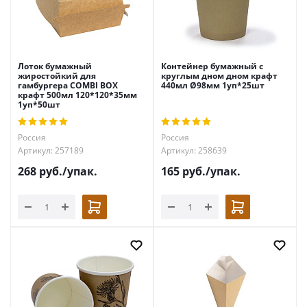
Лоток бумажный
Контейнер бумажный с
жиростойкий для
круглым дном дном крафт
гамбургера COMBI BOX
440мл Ø98мм 1уп*25шт
крафт 500мл 120*120*35мм
1уп*50шт
Россия
Россия
Артикул: 257189
Артикул: 258639
268
руб.
/упак.
165
руб.
/упак.