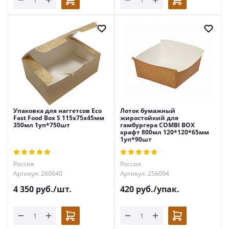
Упаковка для наггетсов Eco
Лоток бумажный
Fast Food Box S 115x75x45мм
жиростойкий для
350мл 1уп*750шт
гамбургера COMBI BOX
крафт 800мл 120*120*65мм
1уп*90шт
Россия
Россия
Артикул: 260640
Артикул: 256094
4 350
руб.
/шт.
420
руб.
/упак.