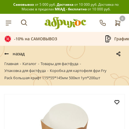
Самовывоз
от 5 000 руб.
Доставка
от 10 000 руб.
Доставка по
Москве в пределах
МКАД - бесплатно
от 10 000 руб.
0
График приёма заказов
Беспла
назад
Главная
-
Каталог
-
Товары для фастфуда
-
Упаковка для фастфуда
-
Коробка для картофеля фри Fry
Pack большая крафт 115*55*145мм 500мл 1уп*200шт