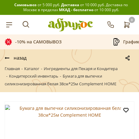
Самовывоз
от 5 000 руб.
Доставка
от 10 000 руб.
Доставка по
Москве в пределах
МКАД - бесплатно
от 10 000 руб.
0
График приёма заказов
Беспла
назад
Главная
-
Каталог
-
Ингредиенты для Пекаря и Кондитера
-
Кондитерский инвентарь
-
Бумага для выпечки
силиконизированная белая 38см*25м Complement HOME