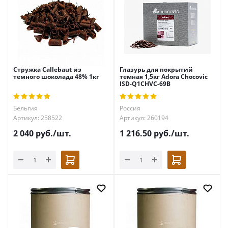
Стружка Callebaut из
Глазурь для покрытий
темного шоколада 48% 1кг
темная 1,5кг Adora Chocovic
ISD-Q1CHVC-69B
Бельгия
Россия
Артикул: 258522
Артикул: 260194
2 040
руб.
/шт.
1 216.50
руб.
/шт.