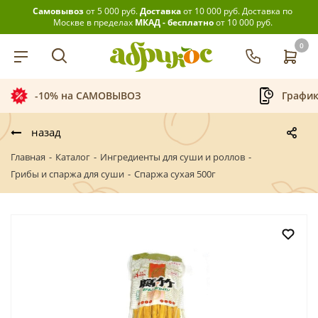
Самовывоз
от 5 000 руб.
Доставка
от 10 000 руб.
Доставка по
Москве в пределах
МКАД - бесплатно
от 10 000 руб.
0
-10% на САМОВЫВОЗ
График
назад
Главная
-
Каталог
-
Ингредиенты для суши и роллов
-
Грибы и спаржа для суши
-
Спаржа сухая 500г