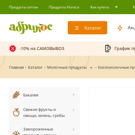
Продукты оптом
Продукты Horeca
Как купить
Ак
Каталог
-10% на САМОВЫВОЗ
График п
Главная
-
Каталог
-
Молочные продукты
-
Кисломолочные пр
Бакалея
Свежие фрукты и
овощи, зелень, грибы
Замороженные