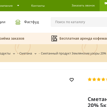
Заказать звонок
Компания
Контакты
ции
Фастфуд
риёма заказов
Бесплатная аренда кофем
одукты
-
Сметана
-
Сметанный продукт Землянские узоры 20% 
Смета
20% 5к