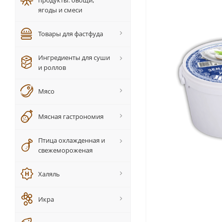
продукты: овощи,
ягоды и смеси
Товары для фастфуда
Ингредиенты для суши
и роллов
Мясо
Мясная гастрономия
Птица охлажденная и
свежемороженая
Халяль
Икра