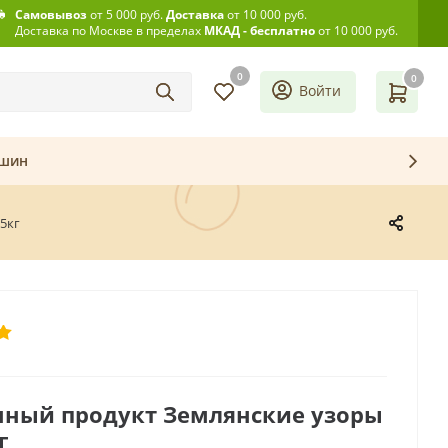
Самовывоз
от 5 000 руб.
Доставка
от 10 000 руб.
Доставка по Москве в пределах
МКАД - бесплатно
от 10 000 руб.
0
0
Войти
ашин
5кг
нный продукт Землянские узоры
г