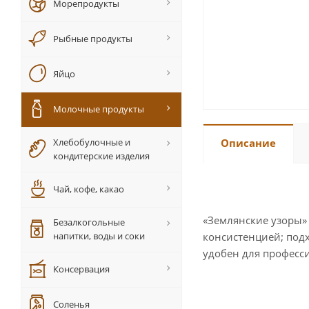
Морепродукты
Рыбные продукты
Яйцо
Молочные продукты
Хлебобулочные и
Описание
кондитерские изделия
Чай, кофе, какао
«Землянские узоры»
Безалкогольные
напитки, воды и соки
консистенцией; подх
удобен для професс
Консервация
Соленья