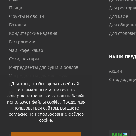
Птица
Для рестора
Фрукты и овощи
Для кафе
Бакалея
Для общепи
Кондитерские изделия
Для столовы
Гастрономия
Чай, кофе, какао
НАШИ ПРЕ
Соки, нектары
Ингредиенты для суши и роллов
Акции
Ингредиенты для фаст фуда
С подходящ
Для того, чтобы сделать веб-сайт
Консервы
оптимальным и постоянно
Крупы
совершенствовать его, наш веб-сайт
использует файлы cookie. Продолжая
пользоваться сайтом, вы даете
согласие на использование файлов
cookie.
© 2026 Abri-kos