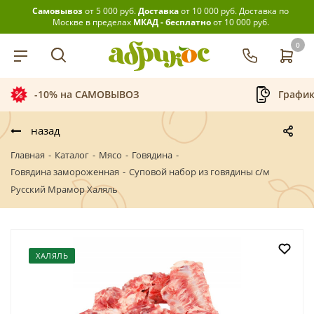
Самовывоз
от 5 000 руб.
Доставка
от 10 000 руб.
Доставка по
Москве в пределах
МКАД - бесплатно
от 10 000 руб.
0
-10% на САМОВЫВОЗ
График
назад
Главная
-
Каталог
-
Мясо
-
Говядина
-
Говядина замороженная
-
Суповой набор из говядины с/м
Русский Мрамор Халяль
ХАЛЯЛЬ