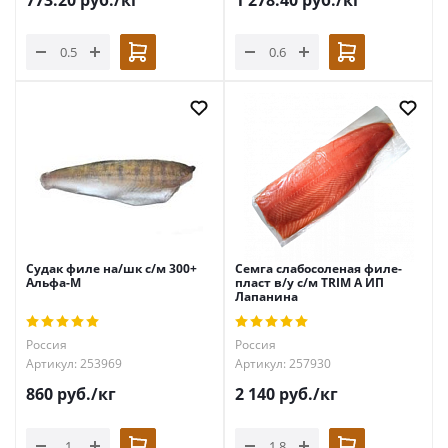
773.20
руб.
/кг
1 278.40
руб.
/кг
Судак филе на/шк с/м 300+
Семга слабосоленая филе-
Альфа-М
пласт в/у с/м TRIM А ИП
Лапанина
Россия
Россия
Артикул: 253969
Артикул: 257930
860
руб.
/кг
2 140
руб.
/кг