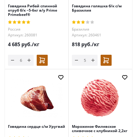
Говядина Рибай спинной
Говядина голяшка б/к с/м
отруб б/к ~5-6кг в/у Prime
Бразилия
Primebeef®
Россия
Бразилия
Артикул: 260081
Артикул: 260461
4 685
руб.
/кг
818
руб.
/кг
Говядина сердце с/м Уругвай
Мороженое Филевское
сливочное с клубникой 2,2кг