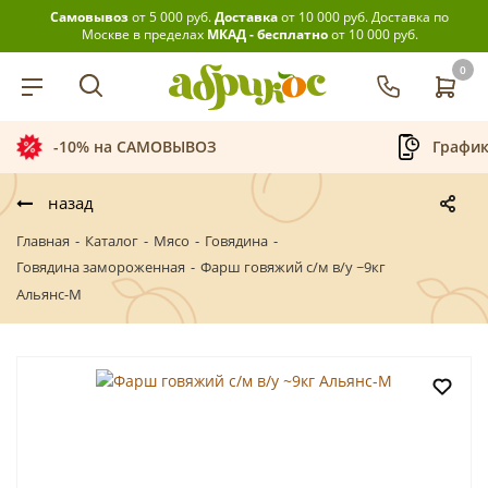
Самовывоз
от 5 000 руб.
Доставка
от 10 000 руб.
Доставка по
Москве в пределах
МКАД - бесплатно
от 10 000 руб.
0
График приёма заказов
Беспла
назад
Главная
-
Каталог
-
Мясо
-
Говядина
-
Говядина замороженная
-
Фарш говяжий с/м в/у ~9кг
Альянс-М