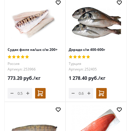
Судак филе на/шк с/м 200+
Дорадо с/м 400-600г
Россия
Турция
Артикул: 253966
Артикул: 252405
773.20
руб.
/кг
1 278.40
руб.
/кг