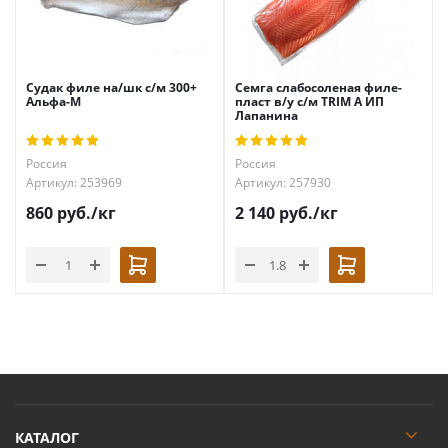
Судак филе на/шк с/м 300+
Семга слабосоленая филе-
Альфа-М
пласт в/у с/м TRIM А ИП
Лапанина
Россия
Россия
Артикул: 253969
Артикул: 257930
860
руб.
/кг
2 140
руб.
/кг
КАТАЛОГ