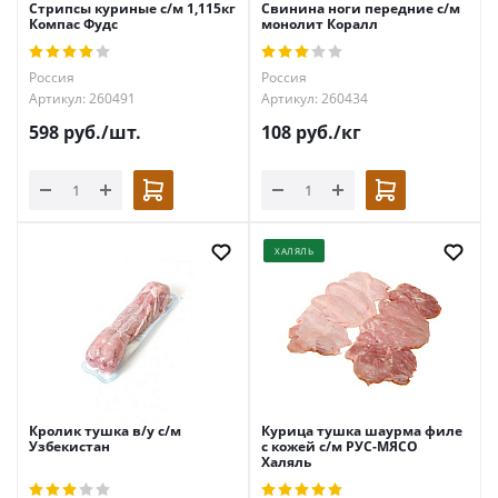
Стрипсы куриные с/м 1,115кг
Свинина ноги передние с/м
Компас Фудс
монолит Коралл
Россия
Россия
Артикул: 260491
Артикул: 260434
598
руб.
/шт.
108
руб.
/кг
ХАЛЯЛЬ
Кролик тушка в/у с/м
Курица тушка шаурма филе
Узбекистан
с кожей с/м РУС-МЯСО
Халяль