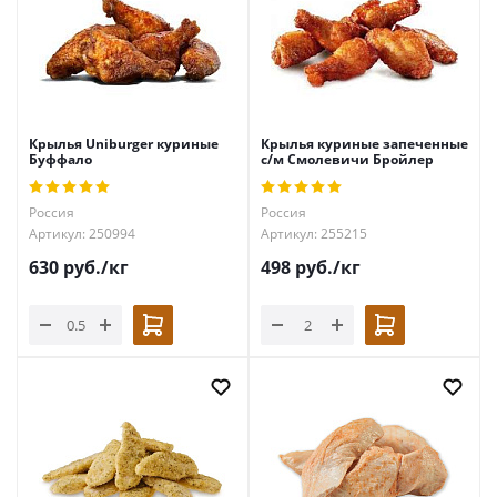
Крылья Uniburger куриные
Крылья куриные запеченные
Буффало
с/м Смолевичи Бройлер
Россия
Россия
Артикул: 250994
Артикул: 255215
630
руб.
/кг
498
руб.
/кг