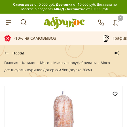
Самовывоз
от 5 000 руб.
Доставка
от 10 000 руб.
Доставка по
Москве в пределах
МКАД - бесплатно
от 10 000 руб.
0
График приёма заказов
назад
Главная
-
Каталог
-
Мясо
-
Мясные полуфабрикаты
-
Мясо
для шаурмы куриное Донер с/м 5кг (втулка 30см)