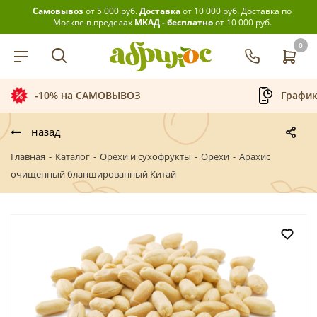
Самовывоз
от 5 000 руб.
Доставка
от 10 000 руб.
Доставка по
Москве в пределах
МКАД - бесплатно
от 10 000 руб.
0
График приёма заказов
Бес
назад
Главная
-
Каталог
-
Орехи и сухофрукты
-
Орехи
-
Арахис
очищенный бланшированный Китай