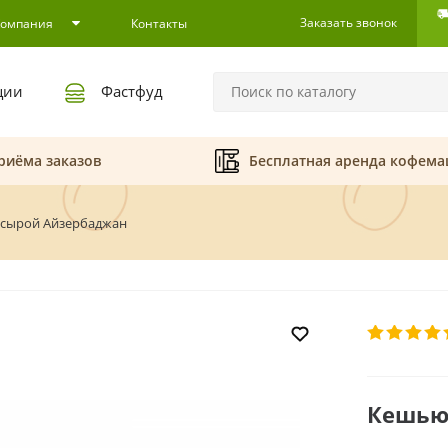
Заказать звонок
Компания
Контакты
ции
Фастфуд
риёма заказов
Бесплатная аренда кофем
сырой Айзербаджан
Кешью