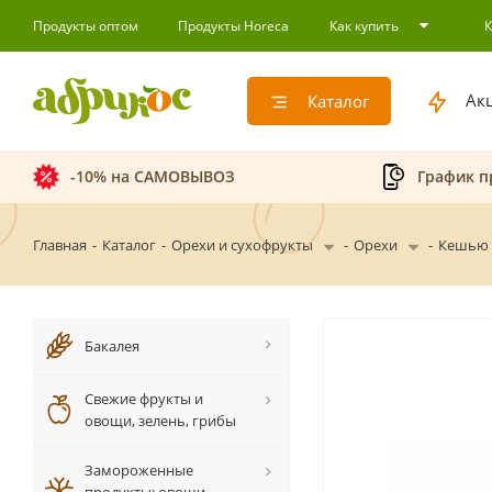
Продукты оптом
Продукты Horeca
Как купить
Ак
Каталог
-10% на САМОВЫВОЗ
График п
Главная
-
Каталог
-
Орехи и сухофрукты
-
Орехи
-
Кешью 
Бакалея
Свежие фрукты и
овощи, зелень, грибы
Замороженные