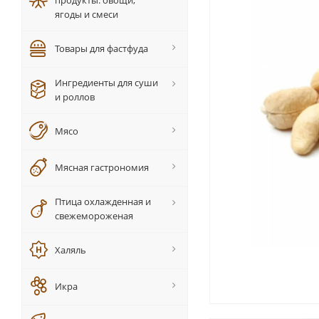
продукты: овощи,
ягоды и смеси
Товары для фастфуда
Ингредиенты для суши
и роллов
Мясо
Мясная гастрономия
Птица охлажденная и
свежемороженая
Халяль
Икра