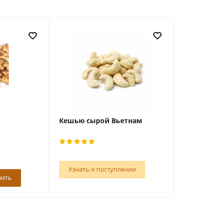
Кешью сырой Вьетнам
Узнать о поступлении
пить