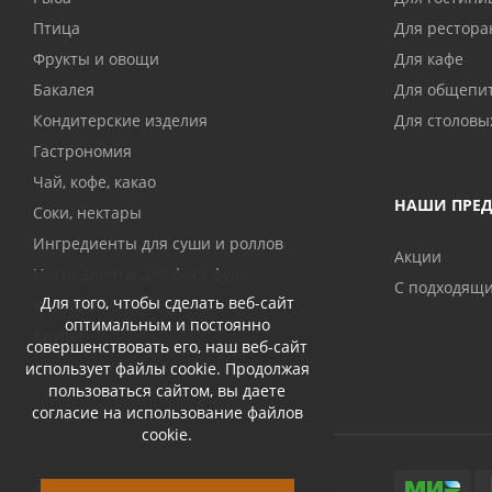
Птица
Для рестора
Фрукты и овощи
Для кафе
Бакалея
Для общепи
Кондитерские изделия
Для столовы
Гастрономия
Чай, кофе, какао
НАШИ ПРЕ
Соки, нектары
Ингредиенты для суши и роллов
Акции
Ингредиенты для фаст фуда
С подходящ
Для того, чтобы сделать веб-сайт
Консервы
оптимальным и постоянно
Крупы
совершенствовать его, наш веб-сайт
использует файлы cookie. Продолжая
пользоваться сайтом, вы даете
согласие на использование файлов
cookie.
© 2026 Abri-kos