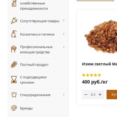
хозяйственные
принадлежности
Сопутствующие товары
Косметика и гигиена
Профессиональные
моющие средства
Изюм светлый М
Постный продукт
С подходящими
400
руб.
/кг
сроками
Ку
Спецпредложения
Бренды