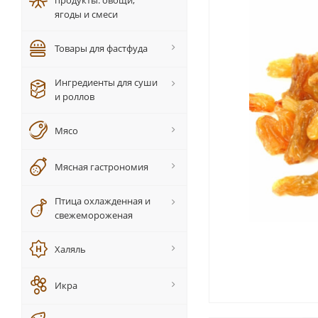
продукты: овощи,
ягоды и смеси
Товары для фастфуда
Ингредиенты для суши
и роллов
Мясо
Мясная гастрономия
Птица охлажденная и
свежемороженая
Халяль
Икра