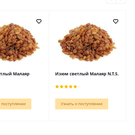
тлый Малаяр
Изюм светлый Малаяр N.T.S.
И
У
о поступлении
Узнать о поступлении