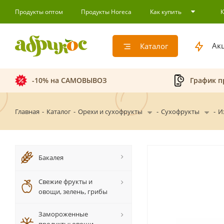
Продукты оптом
Продукты Horeca
Как купить
Ак
Каталог
-10% на САМОВЫВОЗ
График п
Главная
-
Каталог
-
Орехи и сухофрукты
-
Сухофрукты
-
И
Бакалея
Свежие фрукты и
овощи, зелень, грибы
Замороженные