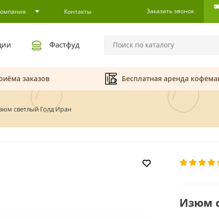
Заказать звонок
Компания
Контакты
ции
Фастфуд
риёма заказов
Бесплатная аренда кофем
зюм светлый Голд Иран
Изюм с