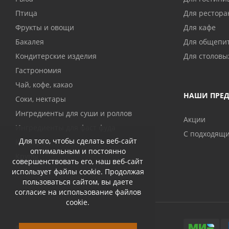
Птица
Для рестора
Фрукты и овощи
Для кафе
Бакалея
Для общепи
Кондитерские изделия
Для столовы
Гастрономия
Чай, кофе, какао
НАШИ ПРЕ
Соки, нектары
Ингредиенты для суши и роллов
Акции
Ингредиенты для фаст фуда
С подходящ
Для того, чтобы сделать веб-сайт
Консервы
оптимальным и постоянно
Крупы
совершенствовать его, наш веб-сайт
использует файлы cookie. Продолжая
пользоваться сайтом, вы даете
согласие на использование файлов
cookie.
© 2026 Abri-kos