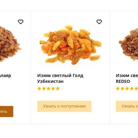
алаяр
Изюм светлый Голд
Изюм све
Узбекистан
REDSO
Узнать о поступлении
Узнать 
пить