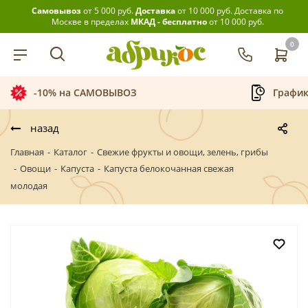
Самовывоз
от 5 000 руб.
Доставка
от 10 000 руб.
Доставка по
Москве в пределах
МКАД - бесплатно
от 10 000 руб.
0
-10% на САМОВЫВОЗ
График
назад
Главная
-
Каталог
-
Свежие фрукты и овощи, зелень, грибы
-
Овощи
-
Капуста
-
Капуста белокочанная свежая
молодая