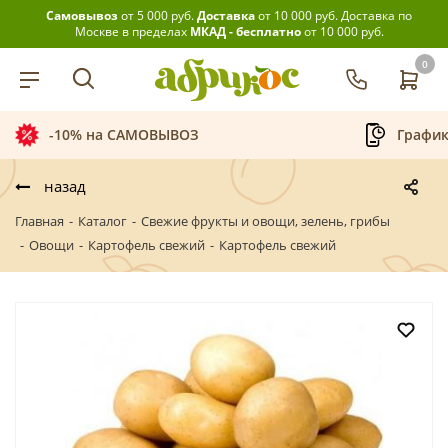
Самовывоз
от 5 000 руб.
Доставка
от 10 000 руб.
Доставка по
Москве в пределах
МКАД - бесплатно
от 10 000 руб.
0
-10% на САМОВЫВОЗ
График
назад
Главная
-
Каталог
-
Свежие фрукты и овощи, зелень, грибы
-
Овощи
-
Картофель свежий
-
Картофель свежий