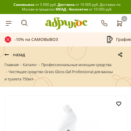
Самовывоз
от 5 000 руб.
Доставка
от 10 000 руб.
Доставка по
Москве в пределах
МКАД - бесплатно
от 10 000 руб.
0
-10% на САМОВЫВОЗ
График
назад
Главная
-
Каталог
-
Профессиональные моющие средства
-
Чистящее средство Grass Gloss-Gel Professional для ванны
и туалета 750мл