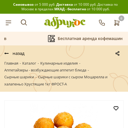
Самовывоз
от 5 000 руб.
Доставка
от 10 000 руб.
Доставка по
Москве в пределах
МКАД - бесплатно
от 10 000 руб.
0
Бесплатная аренда кофемашин
назад
Главная
-
Каталог
-
Кулинарные изделия
-
Аппетайзеры - возбуждающие аппетит блюда
-
Сырные шарики
-
Сырные шарики с сыром Моцарелла и
халапеньо Хрустящие 1кг ФРОСТ-А