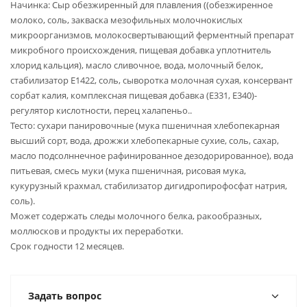
Начинка: Сыр обезжиренный для плавления ((обезжиренное
молоко, соль, закваска мезофильных молочнокислых
микроорганизмов, молокосвертывающий ферментный препарат
микробного происхождения, пищевая добавка уплотнитель
хлорид кальция), масло сливочное, вода, молочный белок,
стабилизатор Е1422, соль, сыворотка молочная сухая, консервант
сорбат калия, комплексная пищевая добавка (Е331, Е340)-
регулятор кислотности, перец халапеньо..
Тесто: сухари панировочные (мука пшеничная хлебопекарная
высший сорт, вода, дрожжи хлебопекарные сухие, соль, сахар,
масло подсолннечное рафинированное дезодорированное), вода
питьевая, смесь муки (мука пшеничная, рисовая мука,
кукурузный крахмал, стабилизатор дигидропирофосфат натрия,
соль).
Может содержать следы молочного белка, ракообразных,
моллюсков и продукты их переработки.
Срок годности 12 месяцев.
Задать вопрос