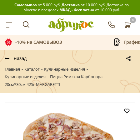
Самовывоз
от 5 000 руб.
Доставка
от 10 000 руб.
Доставка по
Москве в пределах
МКАД - бесплатно
от 10 000 руб.
0
-10% на САМОВЫВОЗ
График
назад
Главная
-
Каталог
-
Кулинарные изделия
-
Кулинарные изделия
-
Пицца Римская Карбонара
20см*30см 425г MARGARETTI