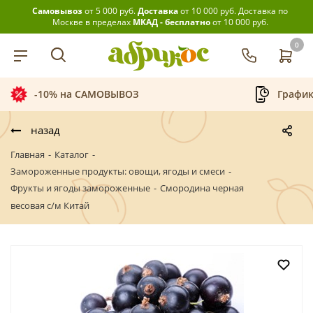
Самовывоз
от 5 000 руб.
Доставка
от 10 000 руб.
Доставка по
Москве в пределах
МКАД - бесплатно
от 10 000 руб.
0
-10% на САМОВЫВОЗ
График
назад
Главная
-
Каталог
-
Замороженные продукты: овощи, ягоды и смеси
-
Фрукты и ягоды замороженные
-
Смородина черная
весовая с/м Китай