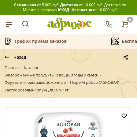
Самовывоз
от 5 000 руб.
Доставка
от 10 000 руб.
Доставка по
Москве в пределах
МКАД - бесплатно
от 10 000 руб.
0
зов
Бесплатная аренда кофемашин
назад
Главная
-
Каталог
-
Замороженные продукты: овощи, ягоды и смеси
-
Фрукты и ягоды замороженные
-
Пюре Агробар (AGROBAR)
кактус розовый (опунция) с/м 1кг