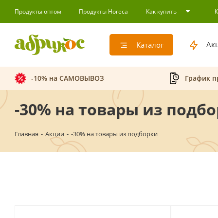
Продукты оптом
Продукты Horeca
Как купить
Ак
Каталог
-10% на САМОВЫВОЗ
График п
-30% на товары из подб
Главная
-
Акции
-
-30% на товары из подборки