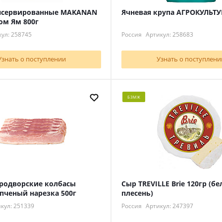
нсервированные MAKANAN
Ячневая крупа АГРОКУЛЬТУ
Том Ям 800г
ул: 258745
Россия
Артикул: 258683
Узнать о поступлении
Узнать о поступлени
БЗМЖ
тродворские колбасы
Сыр TREVILLE Brie 120гр (бе
пченый нарезка 500г
плесень)
кул: 251339
Россия
Артикул: 247397