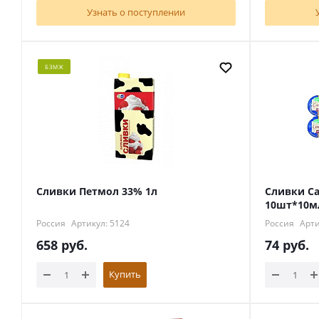
Узнать о поступлении
БЗМЖ
Сливки Петмол 33% 1л
Сливки C
10шт*10м
Россия
Артикул: 5124
Россия
Арти
658
руб.
74
руб.
Купить