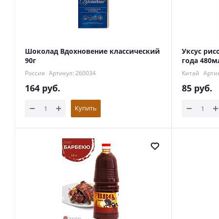
Шоколад Вдохновение классический
Уксус ри
90г
года 480
Россия
Артикул: 260034
Китай
Артик
164
руб.
85
руб.
Купить