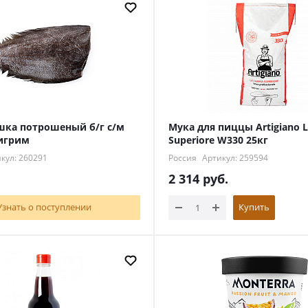
шка потрошеный б/г с/м
Мука для пиццы Artigiano L
игрим
Superiore W330 25кг
кул: 260291
Россия
Артикул: 259594
2 314
руб.
Узнать о поступлении
Купить