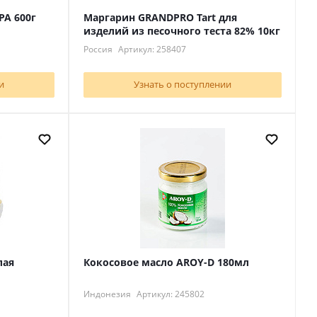
РА 600г
Маргарин GRANDPRO Tart для
изделий из песочного теста 82% 10кг
Россия
Артикул: 258407
и
Узнать о поступлении
лая
Кокосовое масло AROY-D 180мл
Индонезия
Артикул: 245802