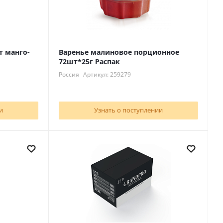
т манго-
Варенье малиновое порционное
72шт*25г Распак
Россия
Артикул: 259279
и
Узнать о поступлении