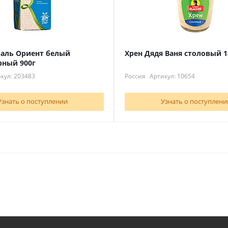
раль Ориент белый
Хрен Дядя Ваня столовый 1
рный 900г
кул: 203483
Россия
Артикул: 10654
Узнать о поступлении
Узнать о поступлени