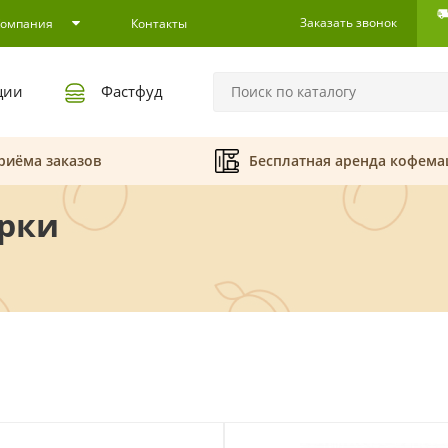
Заказать звонок
Компания
Контакты
ции
Фастфуд
риёма заказов
Бесплатная аренда кофем
орки