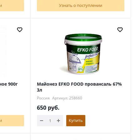
и
Узнать о поступлении
ое 900г
Майонез EFKO FOOD провансаль 67%
3л
Россия
Артикул: 258660
650
руб.
и
Купить