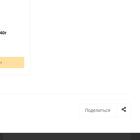
40г
и
Поделиться