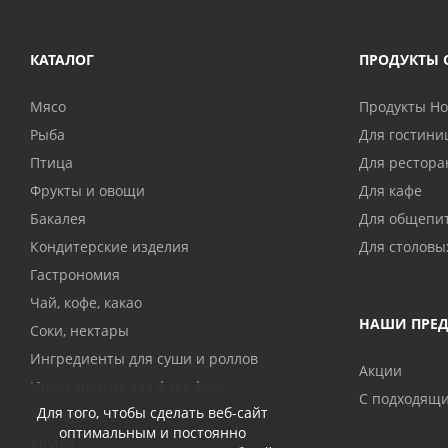
КАТАЛОГ
ПРОДУКТЫ 
Мясо
Продукты H
Рыба
Для гостини
Птица
Для рестора
Фрукты и овощи
Для кафе
Бакалея
Для общепи
Кондитерские изделия
Для столовы
Гастрономия
Чай, кофе, какао
НАШИ ПРЕ
Соки, нектары
Ингредиенты для суши и роллов
Акции
Ингредиенты для фаст фуда
С подходящ
Для того, чтобы сделать веб-сайт
Консервы
оптимальным и постоянно
Крупы