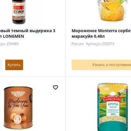
совый темный выдержка 3
Мороженое Monterra сорбе
мл LONGMEN
маракуйя 0,48л
ул: 259489
Россия
Артикул: 259373
Купить
Узнать о поступлени