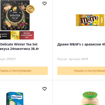
 Delicate Winter Tea Set
Драже M&M's с арахисом 4
вкуса 24пакетика 38,4г
кул: 256921
Россия
Артикул: 4678
Узнать о поступлении
Узнать о поступлени