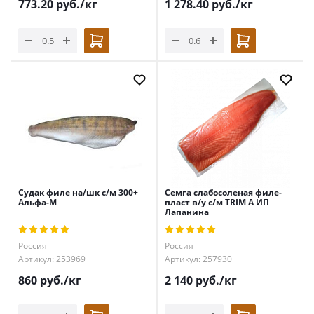
773.20
руб.
/кг
1 278.40
руб.
/кг
Судак филе на/шк с/м 300+
Семга слабосоленая филе-
Альфа-М
пласт в/у с/м TRIM А ИП
Лапанина
Россия
Россия
Артикул: 253969
Артикул: 257930
860
руб.
/кг
2 140
руб.
/кг