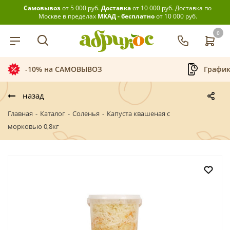
Самовывоз
от 5 000 руб.
Доставка
от 10 000 руб.
Доставка по
Москве в пределах
МКАД - бесплатно
от 10 000 руб.
0
-10% на САМОВЫВОЗ
График
назад
Главная
-
Каталог
-
Соленья
-
Капуста квашеная с
морковью 0,8кг