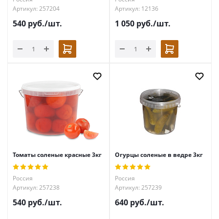
Артикул: 257204
Артикул: 12136
540
руб.
/шт.
1 050
руб.
/шт.
Томаты соленые красные 3кг
Огурцы соленые в ведре 3кг
Россия
Россия
Артикул: 257238
Артикул: 257239
540
руб.
/шт.
640
руб.
/шт.