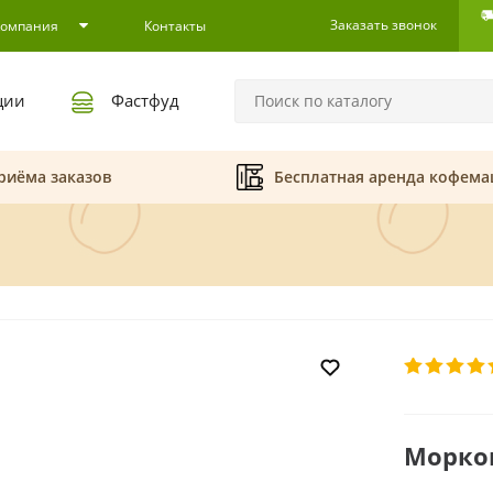
Заказать звонок
Компания
Контакты
ции
Фастфуд
риёма заказов
Бесплатная аренда кофем
Морков