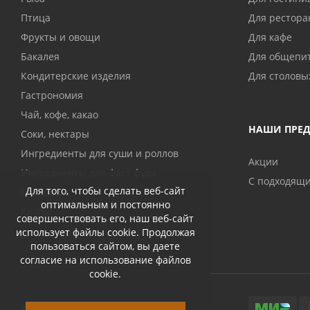
Птица
Для рестора
Фрукты и овощи
Для кафе
Бакалея
Для общепи
Кондитерские изделия
Для столовы
Гастрономия
Чай, кофе, какао
НАШИ ПРЕ
Соки, нектары
Ингредиенты для суши и роллов
Акции
Ингредиенты для фаст фуда
С подходящ
Для того, чтобы сделать веб-сайт
Консервы
оптимальным и постоянно
Крупы
совершенствовать его, наш веб-сайт
использует файлы cookie. Продолжая
пользоваться сайтом, вы даете
согласие на использование файлов
cookie.
© 2026 Abri-kos