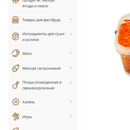
продукты: овощи,
ягоды и смеси
Товары для фастфуда
Ингредиенты для суши
и роллов
Мясо
Мясная гастрономия
Птица охлажденная и
свежемороженая
Халяль
Икра