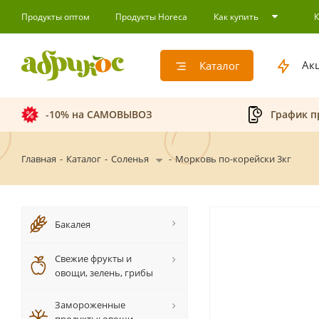
Продукты оптом
Продукты Horeca
Как купить
Ак
Каталог
-10% на САМОВЫВОЗ
График п
Главная
-
Каталог
-
Соленья
-
Морковь по-корейски 3кг
Бакалея
Свежие фрукты и
овощи, зелень, грибы
Замороженные