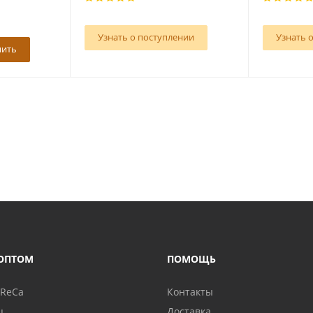
Узнать о поступлении
Узнать 
пить
ОПТОМ
ПОМОЩЬ
oReCa
Контакты
ц
Доставка