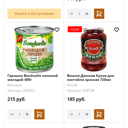
Узнать о поступлении
АКЦИЯ
Горошек Bonduelle зеленый
Вишня Донская Кухня для
молодой 400г
коктейля красная 720мл
Венгрия
Китай
Артикул: 260262
Артикул: 259728
215
руб.
185
руб.