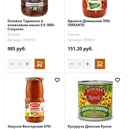
Оливки Таджаске в
Аджика Домашняя 350г
оливковом масле E.V. 980г
ПИКАНТА
Cinquina
Италия
Россия
Артикул: 259319
Артикул: 259061
985
руб.
151.20
руб.
Закуска Венгерская 470г
Кукуруза Донская Кухня