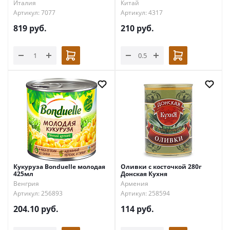
Италия
Китай
Артикул: 7077
Артикул: 4317
819
руб.
210
руб.
Кукуруза Bonduelle молодая
Оливки с косточкой 280г
425мл
Донская Кухня
Венгрия
Армения
Артикул: 256893
Артикул: 258594
204.10
руб.
114
руб.