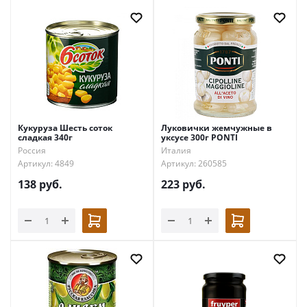
Кукуруза Шесть соток
Луковички жемчужные в
сладкая 340г
уксусе 300г PONTI
Россия
Италия
Артикул: 4849
Артикул: 260585
138
руб.
223
руб.