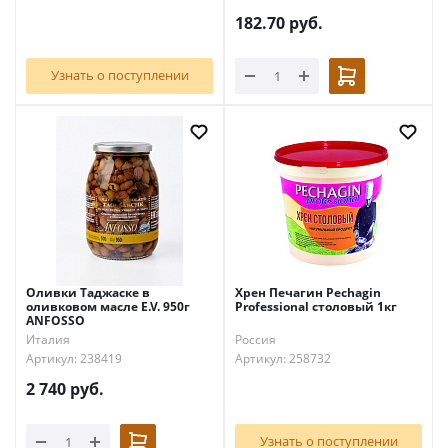
182.70
руб.
Узнать о поступлении
Оливки Таджаске в
Хрен Печагин Pechagin
оливковом масле E.V. 950г
Professional столовый 1кг
ANFOSSO
Италия
Россия
Артикул: 238419
Артикул: 258732
2 740
руб.
Узнать о поступлении