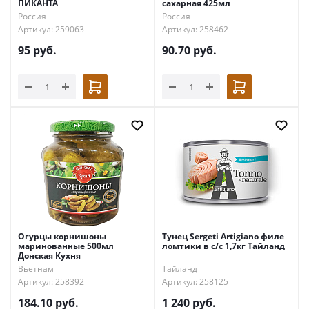
ПИКАНТА
сахарная 425мл
Россия
Россия
Артикул: 259063
Артикул: 258462
95
руб.
90.70
руб.
Огурцы корнишоны
Тунец Sergeti Artigiano филе
маринованные 500мл
ломтики в с/с 1,7кг Тайланд
Донская Кухня
Вьетнам
Тайланд
Артикул: 258392
Артикул: 258125
184.10
руб.
1 240
руб.