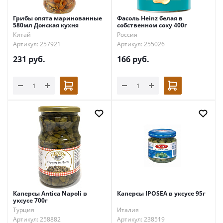
Грибы опята маринованные
Фасоль Heinz белая в
580мл Донская кухня
собственном соку 400г
Китай
Россия
Артикул: 257921
Артикул: 255026
231
руб.
166
руб.
Каперсы Antica Napoli в
Каперсы IPOSEA в уксусе 95г
уксусе 700г
Турция
Италия
Артикул: 258882
Артикул: 238519