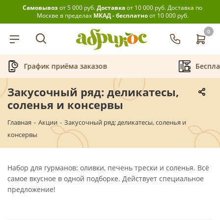
Самовывоз
от 5 000 руб.
Доставка
от 10 000 руб.
Доставка по
Москве в пределах
МКАД - бесплатно
от 10 000 руб.
0
График приёма заказов
Беспла
Закусочный ряд: деликатесы,
соленья и консервы
Главная
-
Акции
-
Закусочный ряд: деликатесы, соленья и
консервы
Набор для гурманов: оливки, печень трески и соленья. Всё
самое вкусное в одной подборке. Действует специальное
предложение!