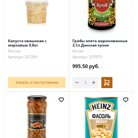
Капуста квашеная с
Грибы опята маринованные
морковью 0,8кг
3,1л Донская кухня
Россия
Китай
Артикул: 257265
Артикул: 257973
995.50
руб.
Узнать о поступлении