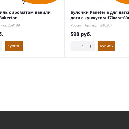
иль с ароматом ванили
Булочки Paneteria для датс
Bakerton
дога с кунжутом 170мм*60
кул: 259189
Россия
Артикул: 246207
б.
598
руб.
Купить
Купить