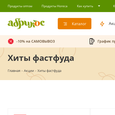
Продукты оптом
Продукты Horeca
Как купить
Ак
Каталог
-10% на САМОВЫВОЗ
График п
Хиты фастфуда
Главная
-
Акции
-
Хиты фастфуда