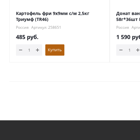
Картофель фри 9х9мм с/м 2,5кг
Донат ван
Триумф (TR46)
58г*36шт 
Россия
Артикул: 258651
Россия
Арти
485
руб.
1 590
ру
Купить