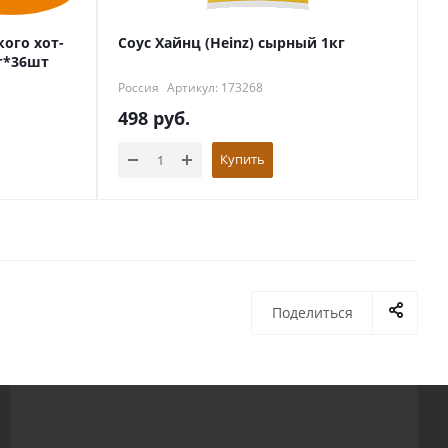
кого хот-
Соус Хайнц (Heinz) сырный 1кг
г*36шт
Россия
Артикул: 173268
498
руб.
Купить
Поделиться