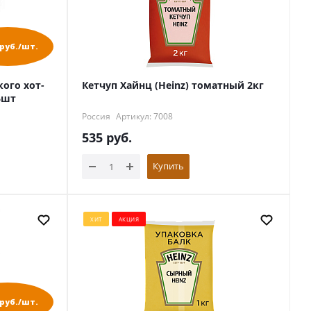
 руб./шт.
кого хот-
Кетчуп Хайнц (Heinz) томатный 2кг
6шт
Россия
Артикул: 7008
535
руб.
Купить
ХИТ
АКЦИЯ
 руб./шт.