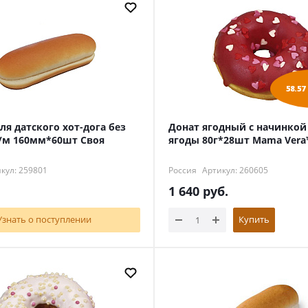
58.57
ля датского хот-дога без
Донат ягодный с начинкой
/м 160мм*60шт Своя
ягоды 80г*28шт Mama Vera
кул: 259801
Россия
Артикул: 260605
1 640
руб.
Узнать о поступлении
Купить