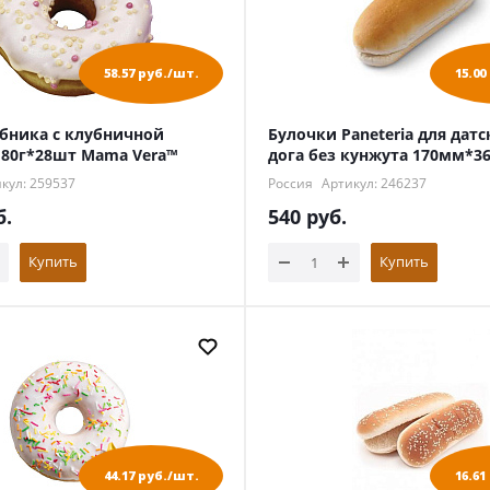
58.57 руб./шт.
15.00
бника с клубничной
Булочки Paneteria для датс
 80г*28шт Mama Vera™
дога без кунжута 170мм*3
кул: 259537
Россия
Артикул: 246237
б.
540
руб.
Купить
Купить
44.17 руб./шт.
16.61