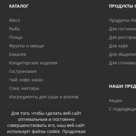
КАТАЛОГ
ПРОДУКТЫ 
Мясо
Продукты H
Рыба
Для гостини
Птица
Для рестора
Фрукты и овощи
Для кафе
Бакалея
Для общепи
Кондитерские изделия
Для столовы
Гастрономия
Чай, кофе, какао
НАШИ ПРЕ
Соки, нектары
Ингредиенты для суши и роллов
Акции
Ингредиенты для фаст фуда
С подходящ
Для того, чтобы сделать веб-сайт
Консервы
оптимальным и постоянно
Крупы
совершенствовать его, наш веб-сайт
использует файлы cookie. Продолжая