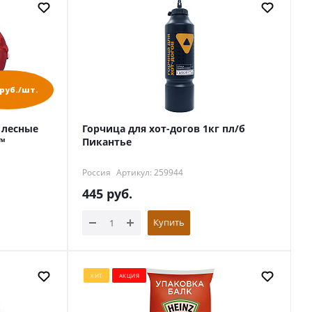
 руб./шт.
 лесные
Горчица для хот-догов 1кг пл/б
™
Пикантье
Россия
Артикул: 259944
445
руб.
Купить
ХИТ
АКЦИЯ