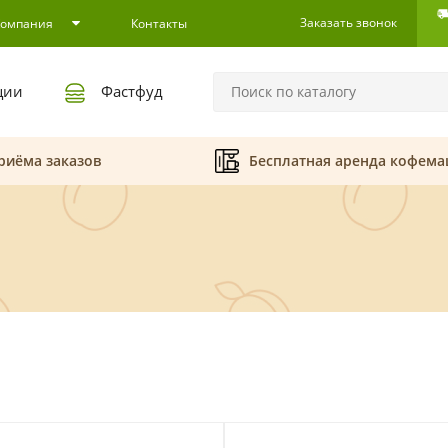
Заказать звонок
Компания
Контакты
ции
Фастфуд
риёма заказов
Бесплатная аренда кофем