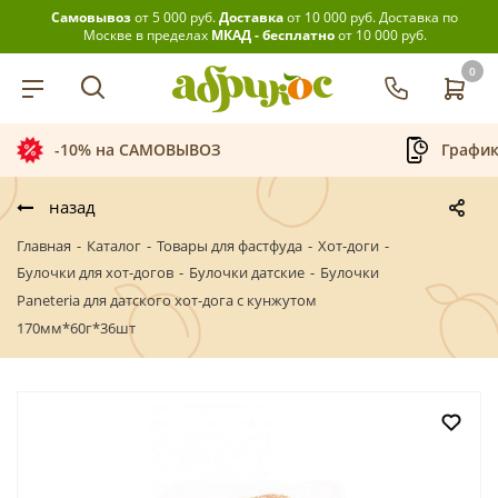
Самовывоз
от 5 000 руб.
Доставка
от 10 000 руб.
Доставка по
Москве в пределах
МКАД - бесплатно
от 10 000 руб.
0
-10% на САМОВЫВОЗ
График
назад
Главная
-
Каталог
-
Товары для фастфуда
-
Хот-доги
-
Булочки для хот-догов
-
Булочки датские
-
Булочки
Paneteria для датского хот-дога с кунжутом
170мм*60г*36шт