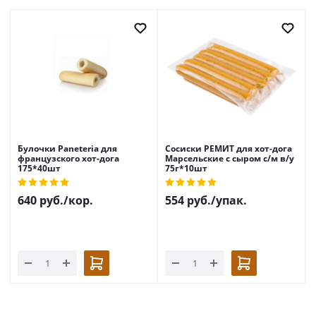
Булочки Paneteria для
Сосиски РЕМИТ для хот-дога
французского хот-дога
Марсельские с сыром с/м в/у
175*40шт
75г*10шт
640
руб.
/кор.
554
руб.
/упак.