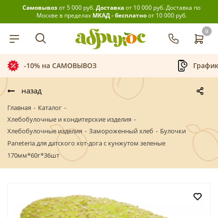
Самовывоз
от 5 000 руб.
Доставка
от 10 000 руб.
Доставка по
Москве в пределах
МКАД - бесплатно
от 10 000 руб.
0
-10% на САМОВЫВОЗ
График
назад
Главная
-
Каталог
-
Хлебобулочные и кондитерские изделия
-
Хлебобулочные изделия
-
Замороженный хлеб
-
Булочки
Paneteria для датского хот-дога с кунжутом зеленые
170мм*60г*36шт