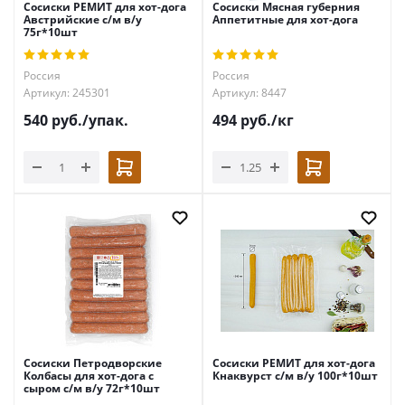
Сосиски РЕМИТ для хот-дога
Сосиски Мясная губерния
Австрийские с/м в/у
Аппетитные для хот-дога
75г*10шт
Россия
Россия
Артикул: 245301
Артикул: 8447
540
руб.
/упак.
494
руб.
/кг
Сосиски Петродворские
Сосиски РЕМИТ для хот-дога
Колбасы для хот-дога с
Кнаквурст с/м в/у 100г*10шт
сыром с/м в/у 72г*10шт