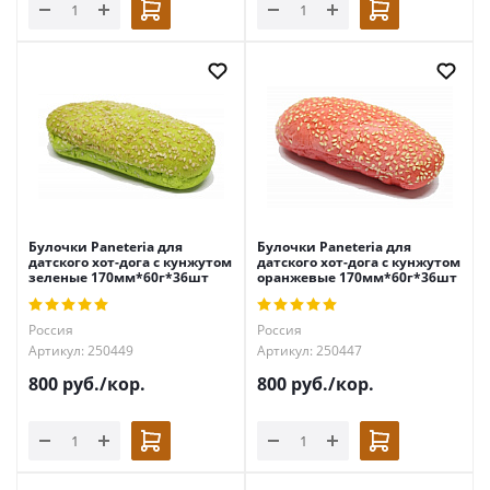
Булочки Paneteria для
Булочки Paneteria для
датского хот-дога с кунжутом
датского хот-дога с кунжутом
зеленые 170мм*60г*36шт
оранжевые 170мм*60г*36шт
Россия
Россия
Артикул: 250449
Артикул: 250447
800
руб.
/кор.
800
руб.
/кор.