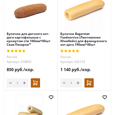
Булочки для датского хот-
Булочки Bagerstat
дога картофельные с
Foodservice (Лантманнен
кунжутом с/м 160мм*60шт
Юнибейк) для французского
Своя Пекарня™
хот-дога 190мм*40шт
Россия
Россия
Артикул: 259805
Артикул: 202153
850
руб.
/кор.
1 140
руб.
/кор.