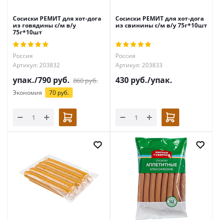
Сосиски РЕМИТ для хот-дога
Сосиски РЕМИТ для хот-дога
из говядины с/м в/у
из свинины с/м в/у 75г*10шт
75г*10шт
Россия
Россия
Артикул: 203832
Артикул: 203833
упак./
790
руб.
430
руб.
/упак.
860
руб.
Экономия
70 руб.