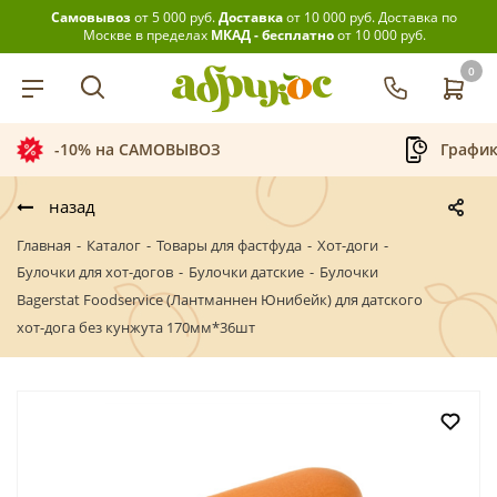
Самовывоз
от 5 000 руб.
Доставка
от 10 000 руб.
Доставка по
Москве в пределах
МКАД - бесплатно
от 10 000 руб.
0
График приёма заказов
Беспла
назад
Главная
-
Каталог
-
Товары для фастфуда
-
Хот-доги
-
Булочки для хот-догов
-
Булочки датские
-
Булочки
Bagerstat Foodservice (Лантманнен Юнибейк) для датского
хот-дога без кунжута 170мм*36шт