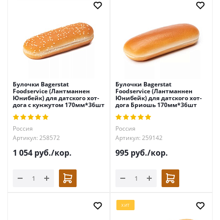
Булочки Bagerstat
Булочки Bagerstat
Foodservice (Лантманнен
Foodservice (Лантманнен
Юнибейк) для датского хот-
Юнибейк) для датского хот-
дога с кунжутом 170мм*36шт
дога Бриошь 170мм*36шт
Россия
Россия
Артикул: 258572
Артикул: 259142
1 054
руб.
/кор.
995
руб.
/кор.
ХИТ