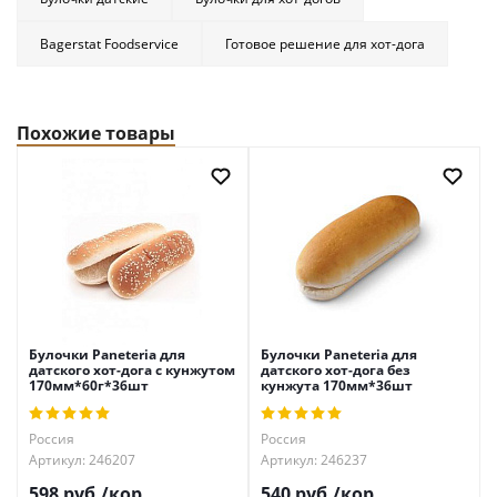
Bagerstat Foodservice
Готовое решение для хот-дога
Похожие товары
Булочки Paneteria для
Булочки Paneteria для
датского хот-дога с кунжутом
датского хот-дога без
170мм*60г*36шт
кунжута 170мм*36шт
Россия
Россия
Артикул: 246207
Артикул: 246237
598
руб.
/кор.
540
руб.
/кор.