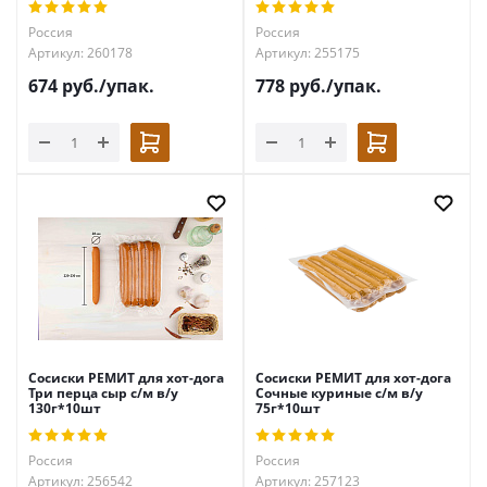
Россия
Россия
Артикул: 260178
Артикул: 255175
674
руб.
/упак.
778
руб.
/упак.
Сосиски РЕМИТ для хот-дога
Сосиски РЕМИТ для хот-дога
Три перца сыр с/м в/у
Сочные куриные с/м в/у
130г*10шт
75г*10шт
Россия
Россия
Артикул: 256542
Артикул: 257123