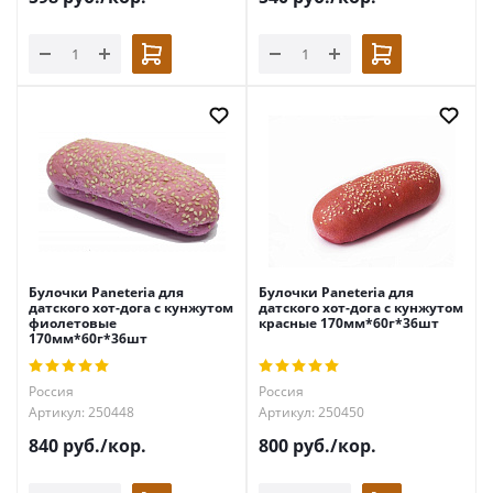
Булочки Paneteria для
Булочки Paneteria для
датского хот-дога с кунжутом
датского хот-дога с кунжутом
фиолетовые
красные 170мм*60г*36шт
170мм*60г*36шт
Россия
Россия
Артикул: 250448
Артикул: 250450
840
руб.
/кор.
800
руб.
/кор.