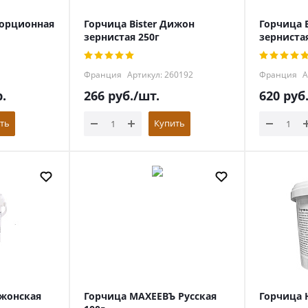
порционная
Горчица Bister Дижон
Горчица 
зернистая 250г
зернистая
Франция
Артикул: 260192
Франция
А
.
266
руб.
/шт.
620
руб
ть
Купить
ижонская
Горчица МАХЕЕВЪ Русская
Горчица 