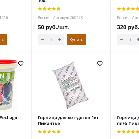
100г
1616
Россия
Артикул: 260473
Россия
Арт
50
руб.
/шт.
320
руб
ть
Купить
Pechagin
Горчица для хот-догов 1кг
Горчица д
Пикантье
пл/б Пик