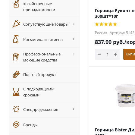
хозяйственные
принадлежности
Горчица Руконт 
300шт*10г
Сопутствующие товары
Россия
Артикул: 5142
Косметика и гигиена
837.90
руб.
/кор
Профессиональные
Купи
моющие средства
Постный продукт
С подходящими
сроками
Спецпредложения
Бренды
Горчица Bister Д