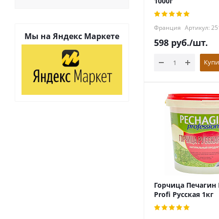
1000г
Франция
Артикул: 25
Мы на
Яндекс Маркете
598
руб.
/шт.
Купи
Горчица Печагин 
Profi Русская 1кг