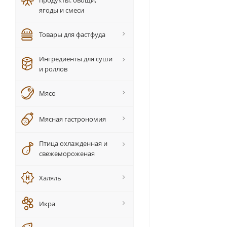
продукты: овощи,
ягоды и смеси
Товары для фастфуда
Ингредиенты для суши
и роллов
Мясо
Мясная гастрономия
Птица охлажденная и
свежемороженая
Халяль
Икра