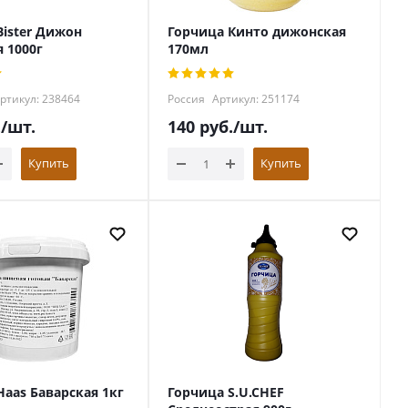
Bister Дижон
Горчица Кинто дижонская
 1000г
170мл
ртикул: 238464
Россия
Артикул: 251174
.
/шт.
140
руб.
/шт.
Купить
Купить
Haas Баварская 1кг
Горчица S.U.CHEF