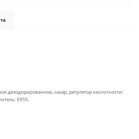
та
е дезодорированное, сахар, регулятор кислотности:
титель: Е955.