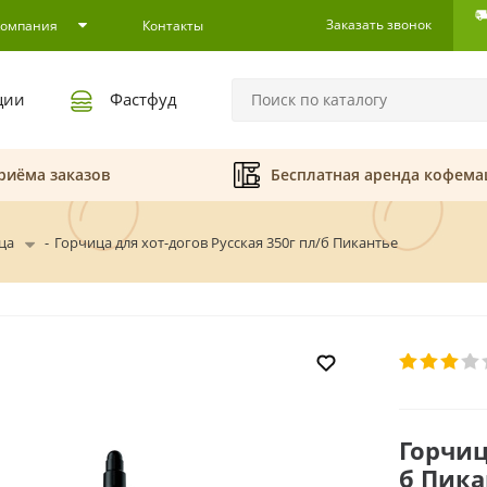
Заказать звонок
Компания
Контакты
ции
Фастфуд
риёма заказов
Бесплатная аренда кофем
ца
-
Горчица для хот-догов Русская 350г пл/б Пикантье
Горчиц
б Пика