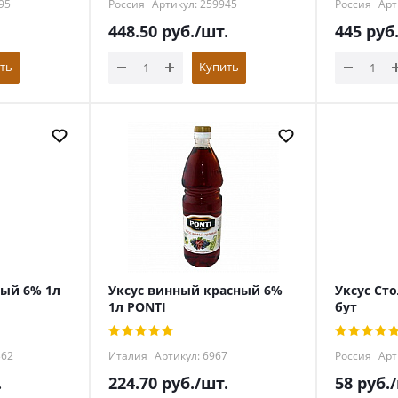
95
Россия
Артикул: 259945
Россия
Арт
448.50
руб.
/шт.
445
руб
ть
Купить
лый 6% 1л
Уксус винный красный 6%
Уксус Сто
1л PONTI
бут
362
Италия
Артикул: 6967
Россия
Арт
.
224.70
руб.
/шт.
58
руб.