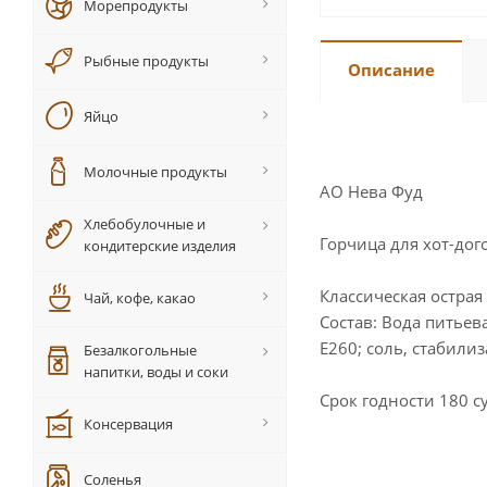
Морепродукты
Рыбные продукты
Описание
Яйцо
Молочные продукты
АО Нева Фуд
Хлебобулочные и
Горчица для хот-дог
кондитерские изделия
Классическая острая
Чай, кофе, какао
Состав: Вода питье
Е260; соль, стабили
Безалкогольные
напитки, воды и соки
Срок годности 180 су
Консервация
Соленья