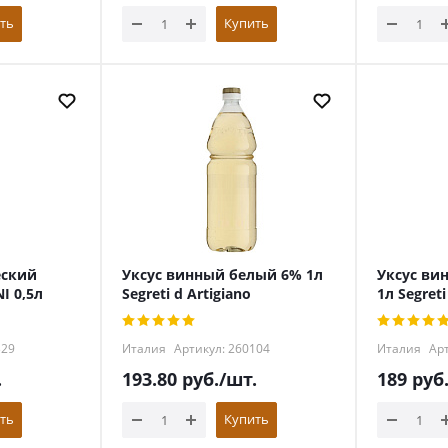
ть
Купить
еский
Уксус винный белый 6% 1л
Уксус ви
I 0,5л
Segreti d Artigiano
1л Segreti
329
Италия
Артикул: 260104
Италия
Арт
.
193.80
руб.
/шт.
189
руб
ть
Купить