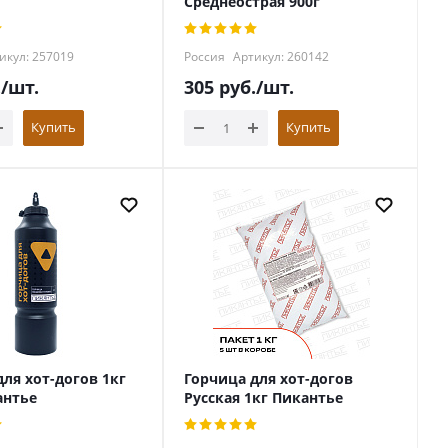
Среднеострая 900г
икул: 257019
Россия
Артикул: 260142
.
/шт.
305
руб.
/шт.
Купить
Купить
ля хот-догов 1кг
Горчица для хот-догов
антье
Русская 1кг Пикантье