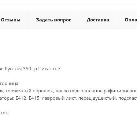
Отзывы
Задать вопрос
Доставка
Опла
ов Русская 350 гр Пикантье
 горчица.
вая, горчичный порошок, масло подсолнечное рафинированно
заторы: Е412, Е415; лавровый лист, перец душистый, подслас
ток.