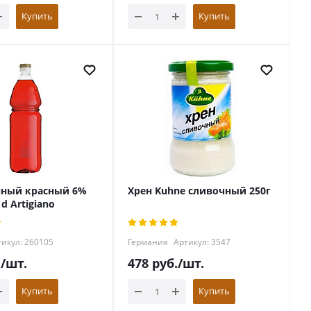
Купить
Купить
нный красный 6%
Хрен Kuhne сливочный 250г
 d Artigiano
икул: 260105
Германия
Артикул: 3547
.
/шт.
478
руб.
/шт.
Купить
Купить