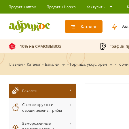
Продукты оптом
Продукты Horeca
Как купить
Ак
Каталог
-10% на САМОВЫВОЗ
График п
Главная
-
Каталог
-
Бакалея
-
Горчица, уксус, хрен
-
Горчи
Бакалея
Свежие фрукты и
овощи, зелень, грибы
Замороженные