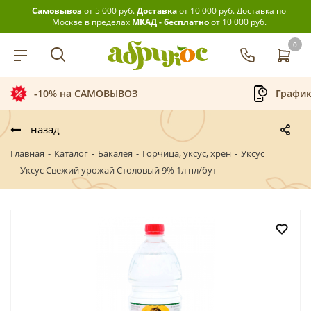
Самовывоз
от 5 000 руб.
Доставка
от 10 000 руб.
Доставка по
Москве в пределах
МКАД - бесплатно
от 10 000 руб.
0
ВЫВОЗ
График приёма заказов
назад
Главная
-
Каталог
-
Бакалея
-
Горчица, уксус, хрен
-
Уксус
-
Уксус Свежий урожай Столовый 9% 1л пл/бут