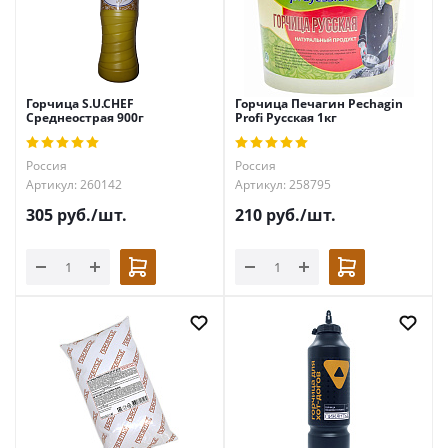
Горчица S.U.CHEF
Горчица Печагин Pechagin
Среднеострая 900г
Profi Русская 1кг
Россия
Россия
Артикул: 260142
Артикул: 258795
305
руб.
/шт.
210
руб.
/шт.