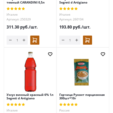
темный CARANDINI 0,5л
Segreti d Artigiano
Италия
Италия
Артикул: 250329
Артикул: 260104
311.30
руб.
/шт.
193.80
руб.
/шт.
Уксус винный красный 6% 1л
Горчица Руконт порционная
Segreti d Artigiano
300шт*10г
Италия
Россия