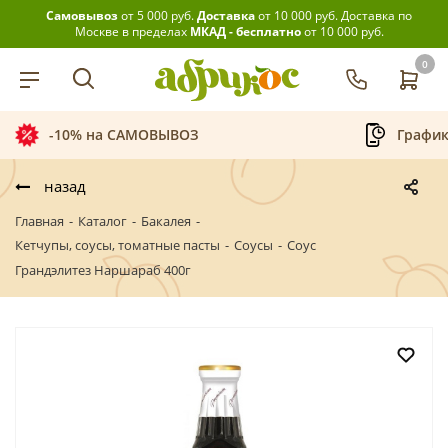
Самовывоз
от 5 000 руб.
Доставка
от 10 000 руб.
Доставка по
Москве в пределах
МКАД - бесплатно
от 10 000 руб.
0
-10% на САМОВЫВОЗ
График
назад
Главная
-
Каталог
-
Бакалея
-
Кетчупы, соусы, томатные пасты
-
Соусы
-
Соус
Грандэлитез Наршараб 400г