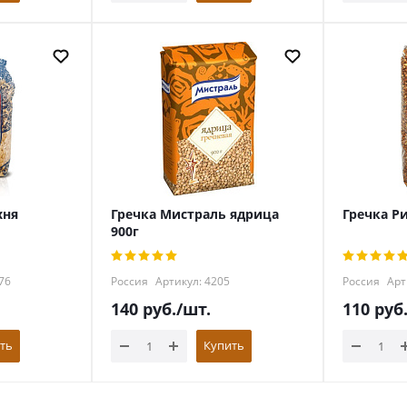
хня
Гречка Мистраль ядрица
Гречка Р
900г
76
Россия
Артикул: 4205
Россия
Арт
140
руб.
/шт.
110
руб
ть
Купить