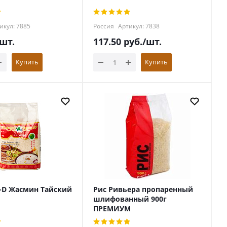
икул: 7885
Россия
Артикул: 7838
/шт.
117.50
руб.
/шт.
Купить
Купить
-D Жасмин Тайский
Рис Ривьера пропаренный
шлифованный 900г
ПРЕМИУМ