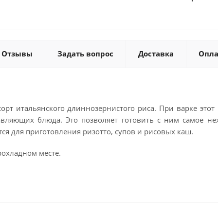
Отзывы
Задать вопрос
Доставка
Опла
 сорт итальянского длиннозернистого риса. При варке это
авляющих блюда. Это позволяет готовить с ним самое неж
тся для приготовления ризотто, супов и рисовых каш.
рохладном месте.