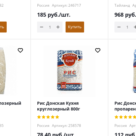
82
Россия
Артикул: 246717
Тайланд
Ар
185
руб.
/шт.
968
руб
ть
Купить
глозерный
Рис Донская Кухня
Рис Донс
круглозерный 800г
пропарен
35
Россия
Артикул: 258578
Россия
Арт
78.40
руб.
/шт.
112
руб