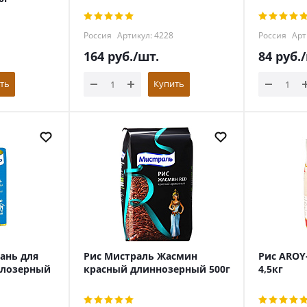
Россия
Артикул: 4228
Россия
Арт
164
руб.
/шт.
84
руб.
ть
Купить
ань для
Рис Мистраль Жасмин
Рис AROY
глозерный
красный длиннозерный 500г
4,5кг