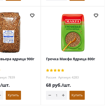
ивьера ядрица 900г
Гречка Макфа Ядрица 800г
икул: 7839
Россия
Артикул: 4283
.
/шт.
68
руб.
/шт.
Купить
Купить