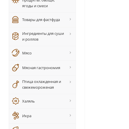
продукты: овощи,
ягоды и смеси
Товары для фастфуда
Ингредиенты для суши
и роллов
Мясо
Мясная гастрономия
Птица охлажденная и
свежемороженая
Халяль
Икра