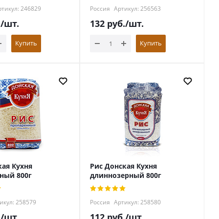
тикул: 246829
Россия
Артикул: 256563
.
/шт.
132
руб.
/шт.
Купить
Купить
кая Кухня
Рис Донская Кухня
ный 800г
длиннозерный 800г
икул: 258579
Россия
Артикул: 258580
.
/шт.
112
руб.
/шт.