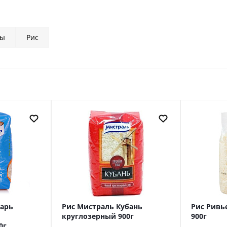
пы
Рис
тарь
Рис Мистраль Кубань
Рис Ривь
круглозерный 900г
900г
0г