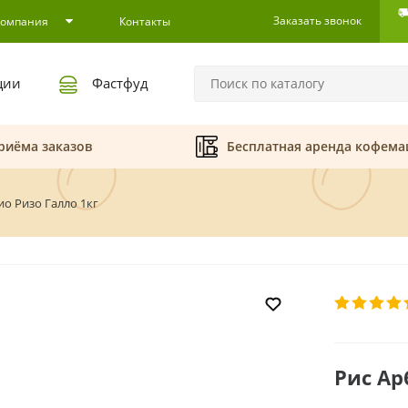
Заказать звонок
Компания
Контакты
ции
Фастфуд
риёма заказов
Бесплатная аренда кофем
о Ризо Галло 1кг
Рис Ар