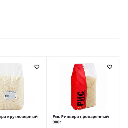
ера круглозерный
Рис Ривьера пропаренный
900г