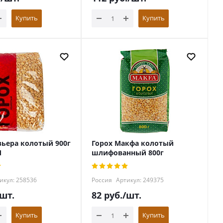
Купить
Купить
вьера колотый 900г
Горох Макфа колотый
М
шлифованный 800г
икул: 258536
Россия
Артикул: 249375
/шт.
82
руб.
/шт.
Купить
Купить