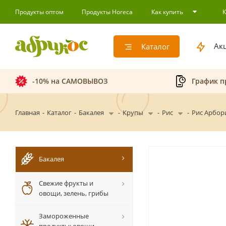
Продукты оптом
Продукты Horeca
Как купить
Ак
Каталог
-10% на САМОВЫВОЗ
График п
Главная
-
Каталог
-
Бакалея
-
Крупы
-
Рис
-
Рис Арбори
Бакалея
Свежие фрукты и
овощи, зелень, грибы
Замороженные