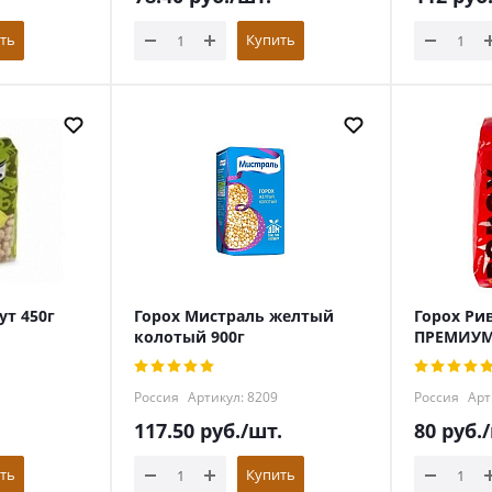
ть
Купить
ут 450г
Горох Мистраль желтый
Горох Ри
колотый 900г
ПРЕМИУ
Россия
Артикул: 8209
Россия
Арт
117.50
руб.
/шт.
80
руб.
ть
Купить