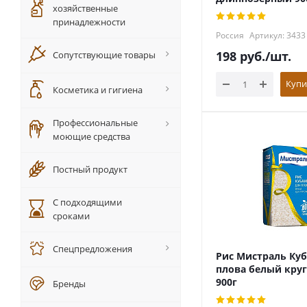
хозяйственные
принадлежности
Россия
Артикул: 3433
198
руб.
/шт.
Сопутствующие товары
Купи
Косметика и гигиена
Профессиональные
моющие средства
Постный продукт
С подходящими
сроками
Спецпредложения
Рис Мистраль Куб
плова белый кру
900г
Бренды