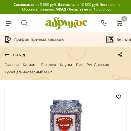
Самовывоз
от 5 000 руб.
Доставка
от 10 000 руб.
Доставка по
Москве в пределах
МКАД - бесплатно
от 10 000 руб.
0
График приёма заказов
Беспла
назад
Главная
-
Каталог
-
Бакалея
-
Крупы
-
Рис
-
Рис Донская
Кухня длиннозерный 800г