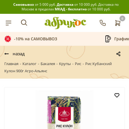
Самовывоз
от 5 000 руб.
Доставка
от 10 000 руб.
Доставка по
Москве в пределах
МКАД - бесплатно
от 10 000 руб.
0
-10% на САМОВЫВОЗ
График
назад
Главная
-
Каталог
-
Бакалея
-
Крупы
-
Рис
-
Рис Кубанский
Кулон 900г Агро-Альянс