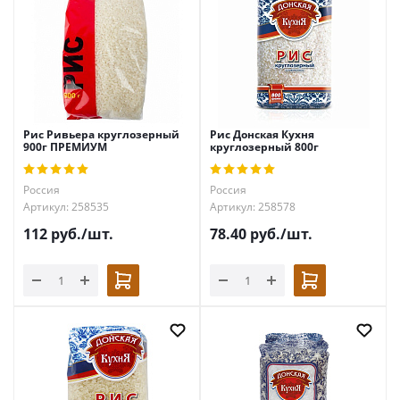
Рис Ривьера круглозерный
Рис Донская Кухня
900г ПРЕМИУМ
круглозерный 800г
Россия
Россия
Артикул: 258535
Артикул: 258578
112
руб.
/шт.
78.40
руб.
/шт.