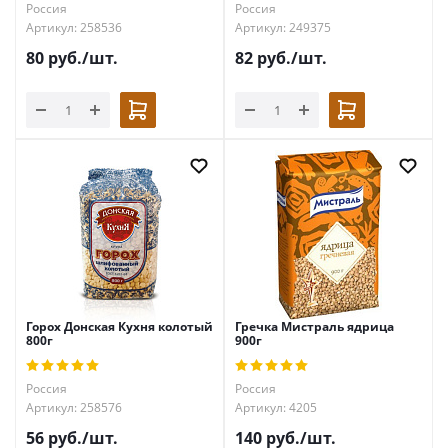
Россия
Россия
Артикул: 258536
Артикул: 249375
80
руб.
/шт.
82
руб.
/шт.
Горох Донская Кухня колотый
Гречка Мистраль ядрица
800г
900г
Россия
Россия
Артикул: 258576
Артикул: 4205
56
руб.
/шт.
140
руб.
/шт.