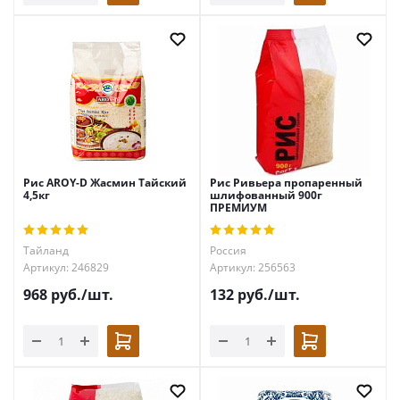
Рис AROY-D Жасмин Тайский
Рис Ривьера пропаренный
4,5кг
шлифованный 900г
ПРЕМИУМ
Тайланд
Россия
Артикул: 246829
Артикул: 256563
968
руб.
/шт.
132
руб.
/шт.