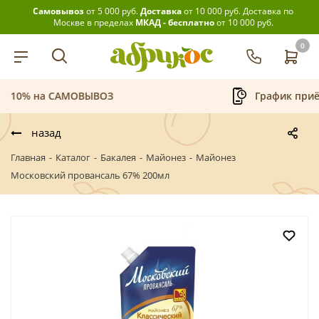
Самовывоз
от 5 000 руб.
Доставка
от 10 000 руб.
Доставка по
Москве в пределах
МКАД - бесплатно
от 10 000 руб.
0
График приёма заказов
Беспла
назад
Главная
-
Каталог
-
Бакалея
-
Майонез
-
Майонез
Московский провансаль 67% 200мл