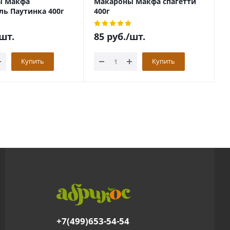
ы Макфа
Макароны Макфа спагетти
М
ь Паутинка 400г
400г
4
шт.
85
руб.
/шт.
8
Купить
Купить
+7(499)653-54-54