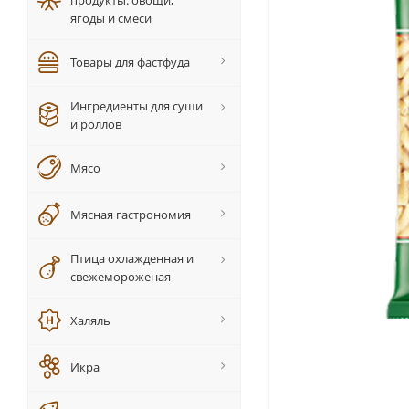
продукты: овощи,
ягоды и смеси
Товары для фастфуда
Ингредиенты для суши
и роллов
Мясо
Мясная гастрономия
Птица охлажденная и
свежемороженая
Халяль
Икра