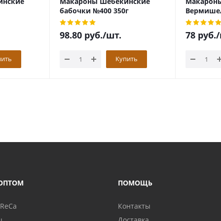
инские
Макароны Шебекинские
Макарон
бабочки №400 350г
Вермишел
98.80
руб.
/шт.
78
руб.
/
пить
Купить
ОПТОМ
ПОМОЩЬ
oReCa
Контакты
ц
Доставка