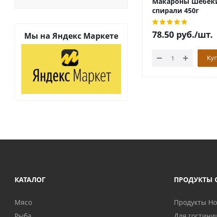
Макароны Шебек
спирали 450г
78.50
руб.
/шт.
Мы на
Яндекс Маркете
Ку
КАТАЛОГ
ПРОДУКТЫ 
Мясо
Продукты H
Рыба
Для гостини