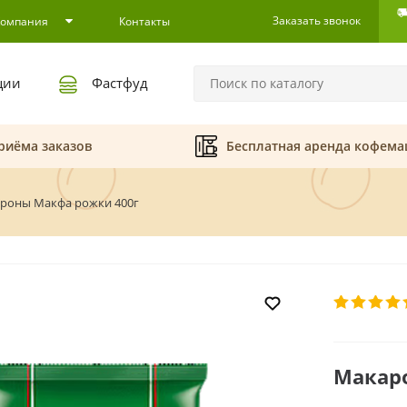
Заказать звонок
Компания
Контакты
ции
Фастфуд
риёма заказов
Бесплатная аренда кофем
роны Макфа рожки 400г
Макар