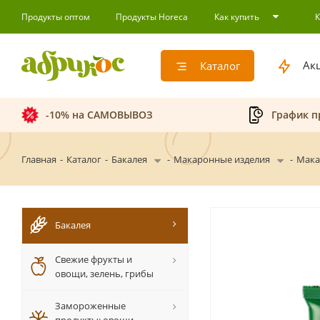
Продукты оптом
Продукты Horeca
Как купить
Ак
Каталог
-10% на САМОВЫВОЗ
График п
Главная
-
Каталог
-
Бакалея
-
Макаронные изделия
-
Мака
Бакалея
Свежие фрукты и
овощи, зелень, грибы
Замороженные