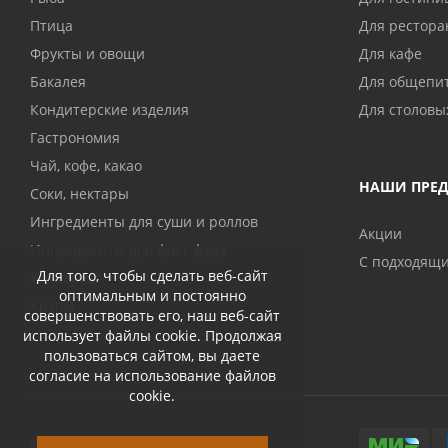
Птица
Для рестора
Фрукты и овощи
Для кафе
Бакалея
Для общепи
Кондитерские изделия
Для столовы
Гастрономия
Чай, кофе, какао
НАШИ ПРЕ
Соки, нектары
Ингредиенты для суши и роллов
Акции
Ингредиенты для фаст фуда
С подходящ
Для того, чтобы сделать веб-сайт
Консервы
оптимальным и постоянно
Крупы
совершенствовать его, наш веб-сайт
использует файлы cookie. Продолжая
пользоваться сайтом, вы даете
согласие на использование файлов
cookie.
© 2026 Abri-kos