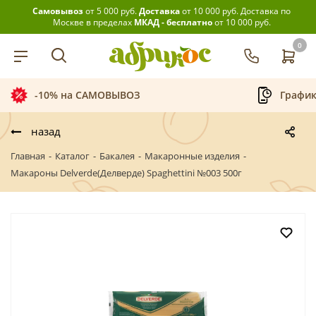
Самовывоз
от 5 000 руб.
Доставка
от 10 000 руб.
Доставка по
Москве в пределах
МКАД - бесплатно
от 10 000 руб.
0
-10% на САМОВЫВОЗ
График
назад
Главная
-
Каталог
-
Бакалея
-
Макаронные изделия
-
Макароны Delverde(Делверде) Spaghettini №003 500г