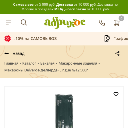
Самовывоз
от 5 000 руб.
Доставка
от 10 000 руб.
Доставка по
Москве в пределах
МКАД - бесплатно
от 10 000 руб.
0
САМОВЫВОЗ
График приёма заказов
назад
Главная
-
Каталог
-
Бакалея
-
Макаронные изделия
-
Макароны Delverde(Делверде) Lingue №12 500г