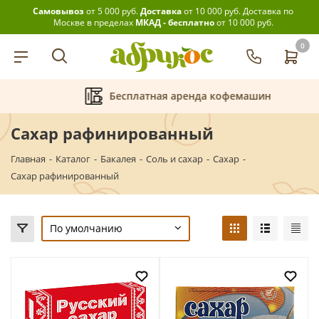
Самовывоз
от 5 000 руб.
Доставка
от 10 000 руб.
Доставка по
Москве в пределах
МКАД - бесплатно
от 10 000 руб.
0
Бесплатная аренда кофемашин
Сахар рафинированный
Главная
-
Каталог
-
Бакалея
-
Соль и сахар
-
Сахар
-
Сахар рафинированный
По умолчанию