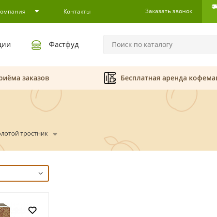
Заказать звонок
Компания
Контакты
ции
Фастфуд
риёма заказов
Бесплатная аренда кофем
олотой тростник