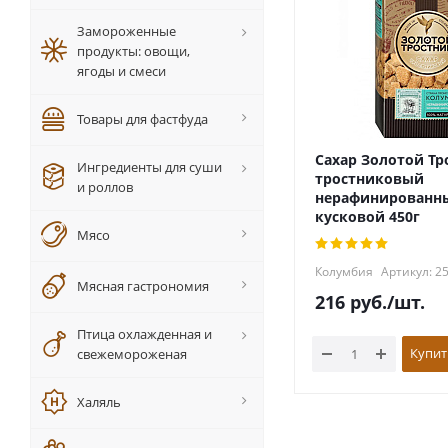
Замороженные
продукты: овощи,
ягоды и смеси
Товары для фастфуда
Сахар Золотой Тр
Ингредиенты для суши
тростниковый
и роллов
нерафинированн
кусковой 450г
Мясо
Колумбия
Артикул: 2
Мясная гастрономия
216
руб.
/шт.
Птица охлажденная и
Купит
свежемороженая
Халяль