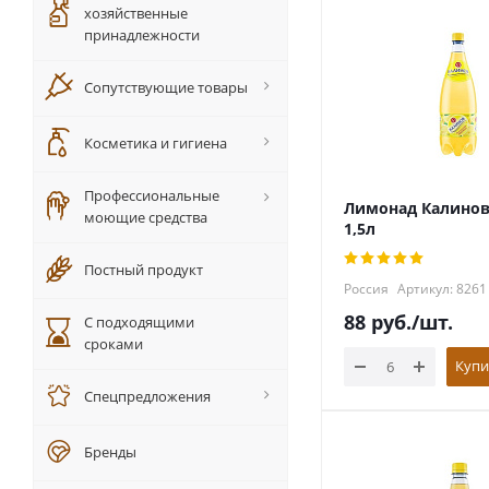
хозяйственные
принадлежности
Сопутствующие товары
Косметика и гигиена
Профессиональные
Лимонад Калино
моющие средства
1,5л
Постный продукт
Россия
Артикул: 8261
88
руб.
/шт.
С подходящими
сроками
Купи
Спецпредложения
Бренды