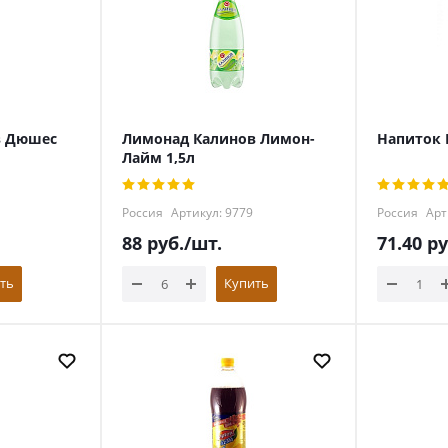
в Дюшес
Лимонад Калинов Лимон-
Напиток 
Лайм 1,5л
Россия
Артикул: 9779
Россия
Арт
88
руб.
/шт.
71.40
ру
ть
Купить