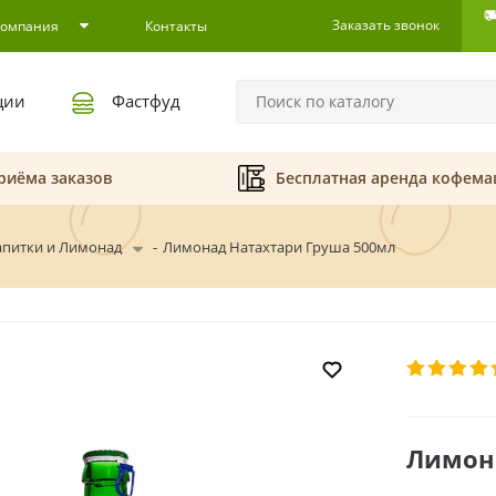
Заказать звонок
Компания
Контакты
ции
Фастфуд
риёма заказов
Бесплатная аренда кофем
питки и Лимонад
-
Лимонад Натахтари Груша 500мл
Лимон