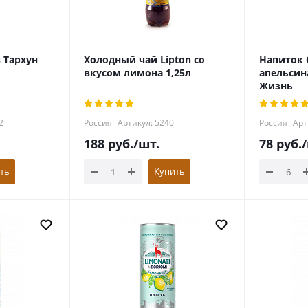
 Тархун
Холодный чай Lipton со
Напиток 
вкусом лимона 1,25л
апельсин
Жизнь
2
Россия
Артикул: 5240
Россия
Арт
188
руб.
/шт.
78
руб.
ть
Купить