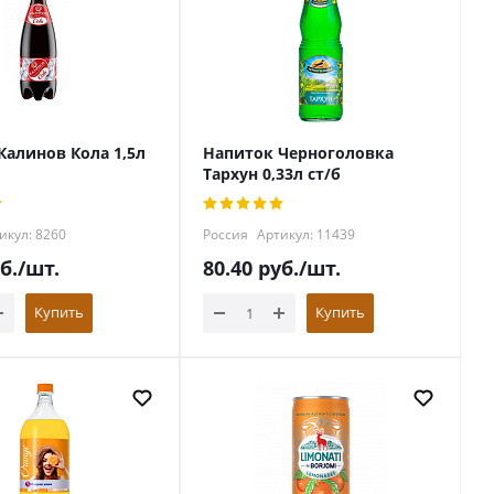
Калинов Кола 1,5л
Напиток Черноголовка
Тархун 0,33л ст/б
икул: 8260
Россия
Артикул: 11439
б.
/шт.
80.40
руб.
/шт.
Купить
Купить