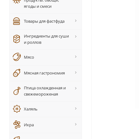
продукты: овощи,
ягоды и смеси
Товары для фастфуда
Ингредиенты для суши
и роллов
Мясо
Мясная гастрономия
Птица охлажденная и
свежемороженая
Халяль
Икра