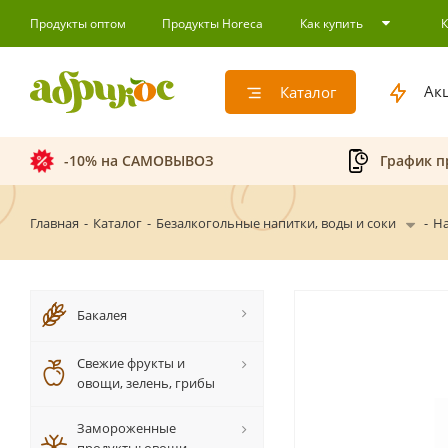
Продукты оптом
Продукты Horeca
Как купить
Ак
Каталог
-10% на САМОВЫВОЗ
График п
Главная
-
Каталог
-
Безалкогольные напитки, воды и соки
-
На
Бакалея
Свежие фрукты и
овощи, зелень, грибы
Замороженные