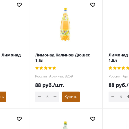
в Лимонад
Лимонад Калинов Дюшес
Лимонад 
1,5л
1,5л
Россия
Артикул: 8259
Россия
Арт
88
руб.
/шт.
88
руб.
ть
Купить