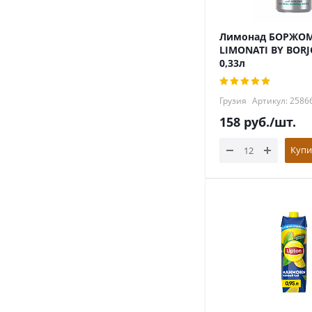
Лимонад БОРЖО
LIMONATI BY BOR
0,33л
Грузия
Артикул: 2586
158
руб.
/шт.
Купи