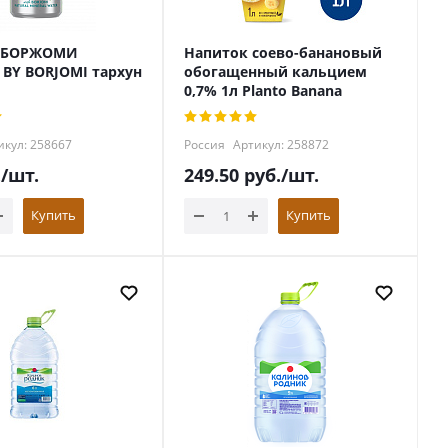
 БОРЖОМИ
Напиток соево-банановый
 BY BORJOMI тархун
обогащенный кальцием
0,7% 1л Planto Banana
кул: 258667
Россия
Артикул: 258872
.
/шт.
249.50
руб.
/шт.
Купить
Купить