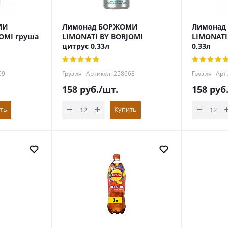
МИ
Лимонад БОРЖОМИ
Лимонад
JOMI груша
LIMONATI BY BORJOMI
LIMONATI
цитрус 0,33л
0,33л
69
Грузия
Артикул: 258668
Грузия
Арти
158
руб.
/шт.
158
руб
ть
Купить