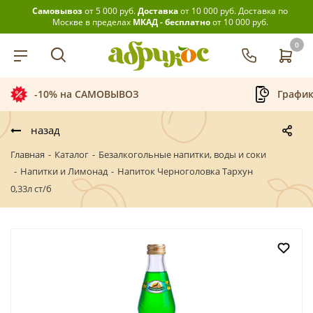
Самовывоз
от 5 000 руб.
Доставка
от 10 000 руб.
Доставка по
Москве в пределах
МКАД - бесплатно
от 10 000 руб.
0
-10% на САМОВЫВОЗ
График
назад
Главная
-
Каталог
-
Безалкогольные напитки, воды и соки
-
Напитки и Лимонад
-
Напиток Черноголовка Тархун
0,33л ст/б